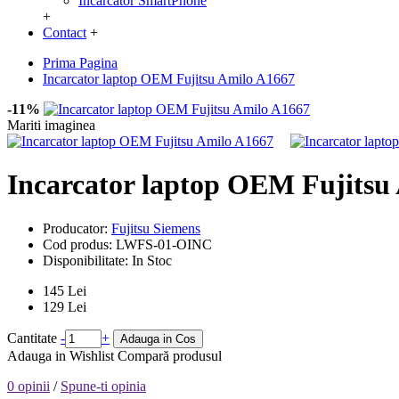
Incarcator SmartPhone
+
Contact
+
Prima Pagina
Incarcator laptop OEM Fujitsu Amilo A1667
-11%
Mariti imaginea
Incarcator laptop OEM Fujitsu
Producator:
Fujitsu Siemens
Cod produs:
LWFS-01-OINC
Disponibilitate:
In Stoc
145 Lei
129 Lei
Cantitate
-
+
Adauga in Cos
Adauga in Wishlist
Compară produsul
0 opinii
/
Spune-ti opinia