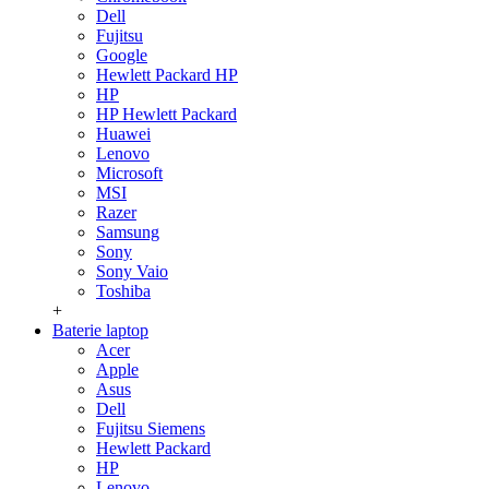
Dell
Fujitsu
Google
Hewlett Packard HP
HP
HP Hewlett Packard
Huawei
Lenovo
Microsoft
MSI
Razer
Samsung
Sony
Sony Vaio
Toshiba
+
Baterie laptop
Acer
Apple
Asus
Dell
Fujitsu Siemens
Hewlett Packard
HP
Lenovo