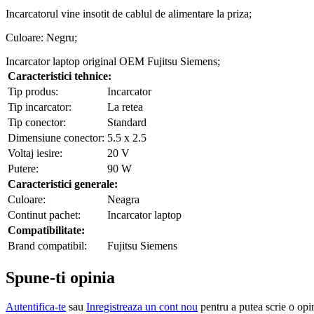
Incarcatorul vine insotit de cablul de alimentare la priza;
Culoare: Negru;
Incarcator laptop original OEM Fujitsu Siemens;
Caracteristici tehnice:
Tip produs:
Incarcator
Tip incarcator:
La retea
Tip conector:
Standard
Dimensiune conector:
5.5 x 2.5
Voltaj iesire:
20 V
Putere:
90 W
Caracteristici generale:
Culoare:
Neagra
Continut pachet:
Incarcator laptop
Compatibilitate:
Brand compatibil:
Fujitsu Siemens
Spune-ti opinia
Autentifica-te
sau
Inregistreaza un cont nou
pentru a putea scrie o opi