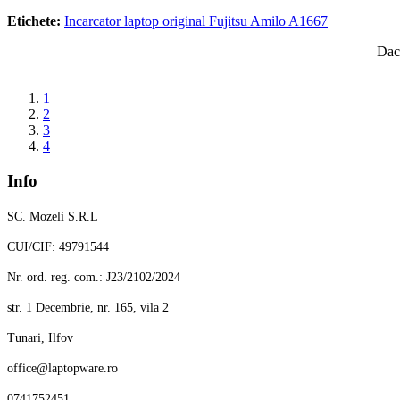
Etichete:
Incarcator laptop original Fujitsu Amilo A1667
Daca
1
2
3
4
Info
SC. Mozeli S.R.L
CUI/CIF: 49791544
Nr. ord. reg. com.: J23/2102/2024
str. 1 Decembrie, nr. 165, vila 2
Tunari, Ilfov
office@laptopware.ro
0741752451