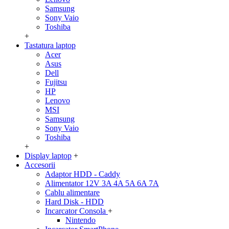
Samsung
Sony Vaio
Toshiba
+
Tastatura laptop
Acer
Asus
Dell
Fujitsu
HP
Lenovo
MSI
Samsung
Sony Vaio
Toshiba
+
Display laptop
+
Accesorii
Adaptor HDD - Caddy
Alimentator 12V 3A 4A 5A 6A 7A
Cablu alimentare
Hard Disk - HDD
Incarcator Consola
+
Nintendo