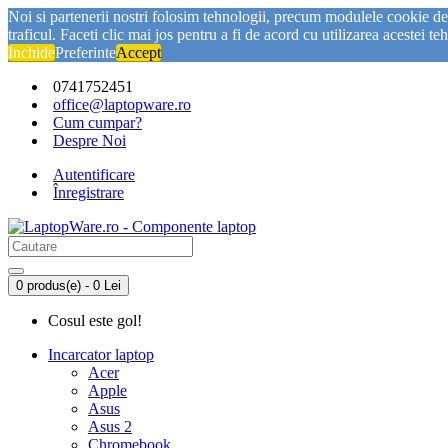
Noi si partenerii nostri folosim tehnologii, precum modulele cookie de p
traficul. Faceti clic mai jos pentru a fi de acord cu utilizarea acestei te
Inchide
Preferinte
Accept
0741752451
office@laptopware.ro
Cum cumpar?
Despre Noi
Autentificare
Înregistrare
0 produs(e) - 0 Lei
Cosul este gol!
Incarcator laptop
Acer
Apple
Asus
Asus 2
Chromebook