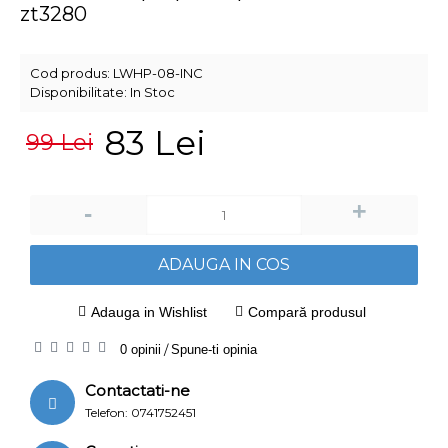
zt3280
Cod produs:
LWHP-08-INC
Disponibilitate:
In Stoc
83 Lei
99 Lei
+
-
ADAUGA IN COS
Adauga in Wishlist
Compară produsul
0 opinii
/
Spune-ti opinia
Contactati-ne
Telefon: 0741752451