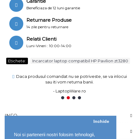
Garantie
Beneficiaza de 12 luni garantie
Returnare Produse
14 zile pentru returnare
Relatii Clienti
Luni-Vineri : 10:00-14:00
Etichete:
Incarcator laptop compatibil HP Pavilion zt3280
Daca produsul comandat nu se potriveste, se va inlocui
sau iti vom returna banii.
- LaptopWare.ro
1
2
3
4
INFO
Inchide
CONT
Noi si partenerii nostri folosim tehnologii,