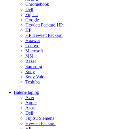
Chromebook
Dell
Fujitsu
Google
Hewlett Packard HP
HP
HP Hewlett Packard
Huawei
Lenovo
Microsoft
MSI
Razer
Samsung
Sony
Sony Vaio
Toshiba
+
Baterie laptop
Acer
Apple
Asus
Dell
Fujitsu Siemens
Hewlett Packard
HP