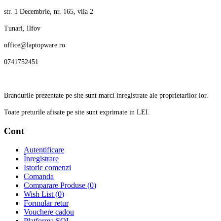
str. 1 Decembrie, nr. 165, vila 2
Tunari, Ilfov
office@laptopware.ro
0741752451
Brandurile prezentate pe site sunt marci inregistrate ale proprietarilor lor.
Toate preturile afisate pe site sunt exprimate in LEI.
Cont
Autentificare
Înregistrare
Istoric comenzi
Comanda
Comparare Produse (
0
)
Wish List (
0
)
Formular retur
Vouchere cadou
Platforma SOL