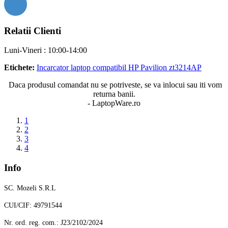
Relatii Clienti
Luni-Vineri : 10:00-14:00
Etichete:
Incarcator laptop compatibil HP Pavilion zt3214AP
Daca produsul comandat nu se potriveste, se va inlocui sau iti vom
returna banii.
- LaptopWare.ro
1
2
3
4
Info
SC. Mozeli S.R.L
CUI/CIF: 49791544
Nr. ord. reg. com.: J23/2102/2024