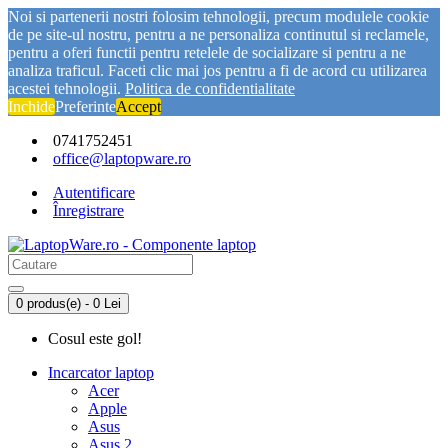
Noi si partenerii nostri folosim tehnologii, precum modulele cookie
de pe site-ul nostru, pentru a ne personaliza continutul si reclamele,
pentru a oferi functii pentru retelele de socializare si pentru a ne
analiza traficul. Faceti clic mai jos pentru a fi de acord cu utilizarea
acestei tehnologii.
Politica de confidentialitate
Inchide
Preferinte
Accept
0741752451
office@laptopware.ro
Autentificare
Înregistrare
0 produs(e) - 0 Lei
Cosul este gol!
Incarcator laptop
Acer
Apple
Asus
Asus 2