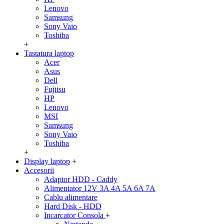
Lenovo
Samsung
Sony Vaio
Toshiba
+
Tastatura laptop
Acer
Asus
Dell
Fujitsu
HP
Lenovo
MSI
Samsung
Sony Vaio
Toshiba
+
Display laptop
+
Accesorii
Adaptor HDD - Caddy
Alimentator 12V 3A 4A 5A 6A 7A
Cablu alimentare
Hard Disk - HDD
Incarcator Consola
+