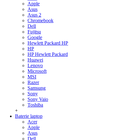
Apple
Asus
Asus 2
Chromebook
Dell
Fujitsu
Google
Hewlett Packard HP
HP
HP Hewlett Packard
Huawei
Lenovo
Microsoft
MSI
Razer
Samsung
Sony
Sony Vaio
Toshiba
+
Baterie laptop
Acer
Apple
Asus
Dell