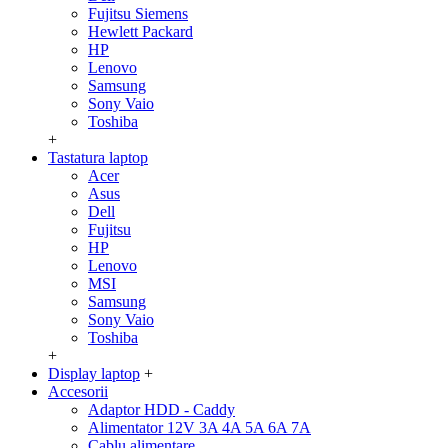
Fujitsu Siemens
Hewlett Packard
HP
Lenovo
Samsung
Sony Vaio
Toshiba
+
Tastatura laptop
Acer
Asus
Dell
Fujitsu
HP
Lenovo
MSI
Samsung
Sony Vaio
Toshiba
+
Display laptop
+
Accesorii
Adaptor HDD - Caddy
Alimentator 12V 3A 4A 5A 6A 7A
Cablu alimentare