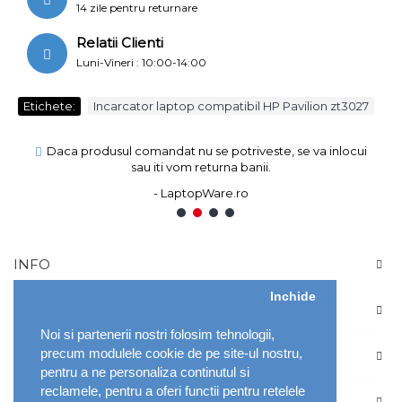
14 zile pentru returnare
Relatii Clienti
Luni-Vineri : 10:00-14:00
Etichete:
Incarcator laptop compatibil HP Pavilion zt3027
Daca produsul comandat nu se potriveste, se va inlocui
sau iti vom returna banii.
- LaptopWare.ro
1
2
3
4
INFO
Inchide
CONT
Noi si partenerii nostri folosim tehnologii,
precum modulele cookie de pe site-ul nostru,
DETALII
pentru a ne personaliza continutul si
reclamele, pentru a oferi functii pentru retelele
NOUTATI SI PROMOTII SPECIALE