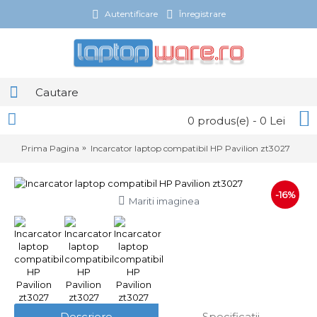
Autentificare
Înregistrare
0 produs(e) - 0 Lei
Prima Pagina
Incarcator laptop compatibil HP Pavilion zt3027
-16%
Mariti imaginea
Descriere
Specificatii