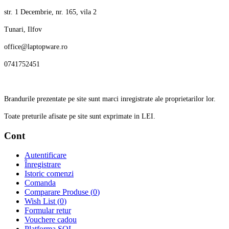
str. 1 Decembrie, nr. 165, vila 2
Tunari, Ilfov
office@laptopware.ro
0741752451
Brandurile prezentate pe site sunt marci inregistrate ale proprietarilor lor.
Toate preturile afisate pe site sunt exprimate in LEI.
Cont
Autentificare
Înregistrare
Istoric comenzi
Comanda
Comparare Produse (
0
)
Wish List (
0
)
Formular retur
Vouchere cadou
Platforma SOL