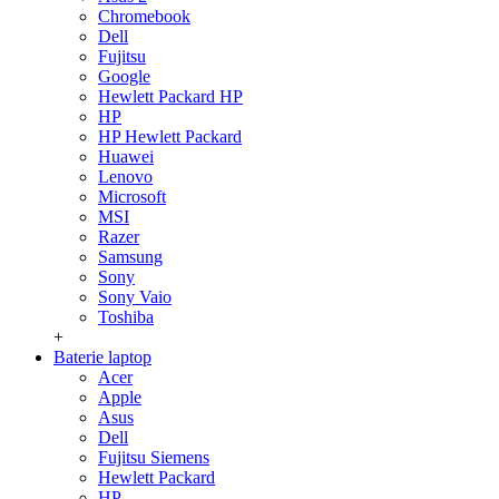
Chromebook
Dell
Fujitsu
Google
Hewlett Packard HP
HP
HP Hewlett Packard
Huawei
Lenovo
Microsoft
MSI
Razer
Samsung
Sony
Sony Vaio
Toshiba
+
Baterie laptop
Acer
Apple
Asus
Dell
Fujitsu Siemens
Hewlett Packard
HP