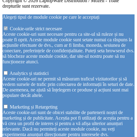
Copyright © 2026 LaptopWare Distribution / Mozeli - Toate
drepturile sunt rezervate.
Alegeți tipul de module cookie pe care le acceptați
Cookie-urile strict necesare
Aceste cookie-uri sunt necesare pentru ca site-ul să ruleze și nu
poate fi oprit. Aceste module cookie sunt setate numai ca răspuns la
acțiunile efectuate de dvs., cum ar fi limba, moneda, sesiunea de
conectare, preferințele de confidențialitate. Puteți seta browserul dvs.
să blocheze aceste module cookie, dar site-ul nostru poate să nu
funcționeze atunci.
Analytics și statistici
Aceste cookie-uri ne permit să măsuram traficul vizitatorilor și să
vedem sursele de trafic prin colectarea de informații în seturi de date.
De asemenea, ne ajută să înțelegem ce produse și acțiuni sunt mai
populare decât altele.
Marketing și Retargeting
Aceste cookie-uri sunt de obicei stabilite de partenerii noștri de
marketing și de publicitate. Aceștia pot fi utilizați de aceștia pentru a
vă crea un profil de interes și pentru a vă afișa ulterior anunțuri
relevante. Dacă nu permiteți aceste module cookie, nu veți
experimenta anunțuri direcționate pentru interesele dvs.