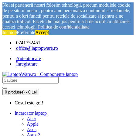
Noi si partenerii nostri folosim tehnologii, precum modulele cookie
de pe site-ul nostru, pentru a ne personaliza continutul si reclamele,
pentru a oferi functii pentru retelele de socializare si pentru a ne
analiza traficul. Faceti clic mai jos pentru a fi de acord cu utilizarea
acestei tehnologii.
Politica de confidentialitate
Inchide
Preferinte
Accept
0741752451
office@laptopware.ro
Autentificare
Înregistrare
0 produs(e) - 0 Lei
Cosul este gol!
Incarcator laptop
Acer
Apple
Asus
Asus 2