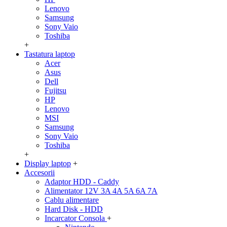
Lenovo
Samsung
Sony Vaio
Toshiba
+
Tastatura laptop
Acer
Asus
Dell
Fujitsu
HP
Lenovo
MSI
Samsung
Sony Vaio
Toshiba
+
Display laptop
+
Accesorii
Adaptor HDD - Caddy
Alimentator 12V 3A 4A 5A 6A 7A
Cablu alimentare
Hard Disk - HDD
Incarcator Consola
+