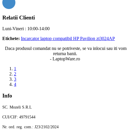
Relatii Clienti
Luni-Vineri : 10:00-14:00
Etichete:
Incarcator laptop compatibil HP Pavilion zt3024AP
Daca produsul comandat nu se potriveste, se va inlocui sau iti vom
returna banii.
- LaptopWare.ro
1
2
3
4
Info
SC. Mozeli S.R.L
CUI/CIF: 49791544
Nr. ord. reg. com.: J23/2102/2024