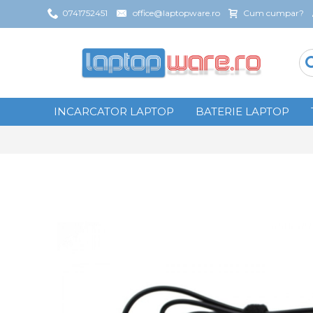
0741752451
office@laptopware.ro
Cum cumpar?
INCARCATOR LAPTOP
BATERIE LAPTOP