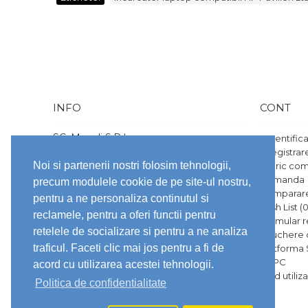
Daca
INFO
CONT
SC. Mozeli S.R.L
Autentific
CUI/CIF: 49791544
Înregistrar
Nr. ord. reg. com.: J23/2102/2024
Noi si partenerii nostri folosim tehnologii,
Istoric co
str. 1 Decembrie, nr. 165, vila 2
Comanda
Tunari, Ilfov
precum modulele cookie de pe site-ul nostru,
office@laptopware.ro
Comparare
pentru a ne personaliza continutul si
0741752451
Wish List (
reclamele, pentru a oferi functii pentru
Formular r
Brandurile prezentate pe site sunt
retelele de socializare si pentru a ne analiza
Vouchere
marci inregistrate ale proprietarilor lor.
Toate preturile afisate pe site sunt
traficul. Faceti clic mai jos pentru a fi de
Platforma
exprimate in LEI.
ANPC
acord cu utilizarea acestei tehnologii.
Ghid utili
Politica de confidentialitate