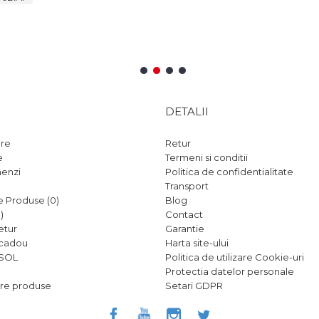
 produsul comandat nu se potriveste, se va inlocui sau iti vom returna
- LaptopWare.ro
1
2
3
4
DETALII
are
Retur
e
Termeni si conditii
menzi
Politica de confidentialitate
Transport
 Produse (
0
)
Blog
0
)
Contact
etur
Garantie
 cadou
Harta site-ului
 SOL
Politica de utilizare Cookie-uri
Protectia datelor personale
zare produse
Setari GDPR