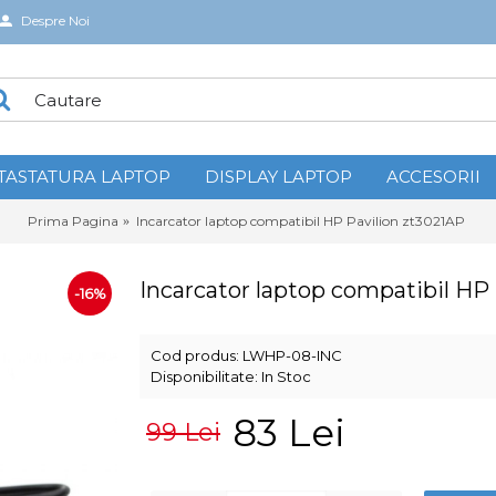
Despre Noi
TASTATURA LAPTOP
DISPLAY LAPTOP
ACCESORII
Prima Pagina
Incarcator laptop compatibil HP Pavilion zt3021AP
Incarcator laptop compatibil HP
-16%
Cod produs:
LWHP-08-INC
Disponibilitate:
In Stoc
83 Lei
99 Lei