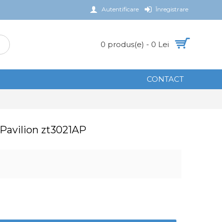
Autentificare
Înregistrare
0 produs(e) - 0 Lei
CONTACT
 Pavilion zt3021AP