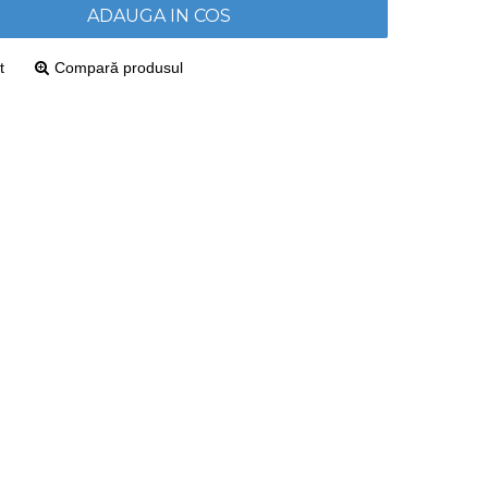
ADAUGA IN COS
t
Compară produsul