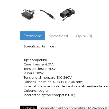
Descriere
Specificatii
Opinii (0)
Specificatii tehnice :
Tip: compatibil;
Curent iesire: 4.74A;
Tensiune iesire: 19.5V;
Putere: 90W;
Tensiune alimentare: 100-240V;
Dimensiune mufa: 4.8 x 1.7 x 12,00 mm;
Incarcatorul vine insotit de cablul de alimentare la priz
Culoare: Negru;
Incarcator laptop compatibil HP;
Etichete:
Incarcator laptop compatibil HP Pavilion z