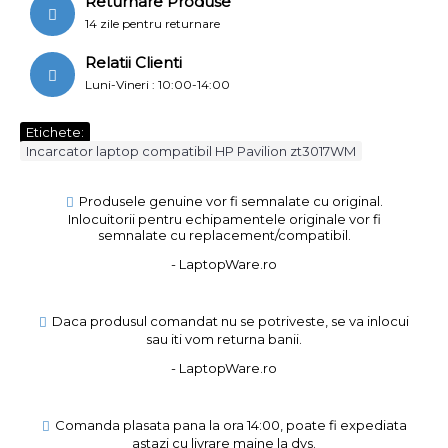
Returnare Produse
14 zile pentru returnare
Relatii Clienti
Luni-Vineri : 10:00-14:00
Etichete:
Incarcator laptop compatibil HP Pavilion zt3017WM
Produsele genuine vor fi semnalate cu original.
Inlocuitorii pentru echipamentele originale vor fi
semnalate cu replacement/compatibil.
- LaptopWare.ro
Daca produsul comandat nu se potriveste, se va inlocui
sau iti vom returna banii.
- LaptopWare.ro
Comanda plasata pana la ora 14:00, poate fi expediata
astazi cu livrare maine la dvs.