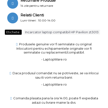
Returnare Produse
14 zile pentru returnare
Relatii Clienti
Luni-Vineri : 10:00-14:00
Etichete:
Incarcator laptop compatibil HP Pavilion zt3013
Produsele genuine vor fi semnalate cu original.
Inlocuitorii pentru echipamentele originale vor fi
semnalate cu replacement/compatibil.
- LaptopWare.ro
Daca produsul comandat nu se potriveste, se va inlocui
sau iti vom returna banii.
- LaptopWare.ro
Comanda plasata pana la ora 14:00, poate fi expediata
astazi cu livrare maine la dvs.