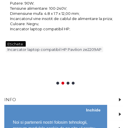
Putere: 90W;
Tensiune alimentare: 100-240V;
Dimensiune mufa: 4.8 x 1.7 x 12,00 mm;
Incarcatorul vine insotit de cablul de alimentare la priza;
Culoare: Negru;
Incarcator laptop compatibil HP;
Etichete:
Incarcator laptop compatibil HP Pavilion ze2209AP
Daca produsul comandat nu se potriveste, se va inlocui
sau iti vom returna banii.
- LaptopWare.ro
1
2
3
4
INFO
Inchide
CONT
Noi si partenerii nostri folosim tehnologii,