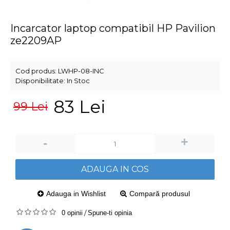
Incarcator laptop compatibil HP Pavilion
ze2209AP
Cod produs:
LWHP-08-INC
Disponibilitate:
In Stoc
83 Lei
99 Lei
+
-
ADAUGA IN COS
Adauga in Wishlist
Compară produsul
0 opinii
/
Spune-ti opinia