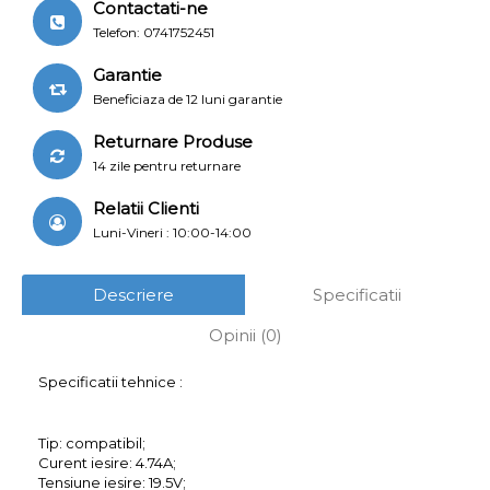
Contactati-ne
Telefon: 0741752451
Garantie
Beneficiaza de 12 luni garantie
Returnare Produse
14 zile pentru returnare
Relatii Clienti
Luni-Vineri : 10:00-14:00
Descriere
Specificatii
Opinii (0)
Specificatii tehnice :
Tip: compatibil;
Curent iesire: 4.74A;
Tensiune iesire: 19.5V;