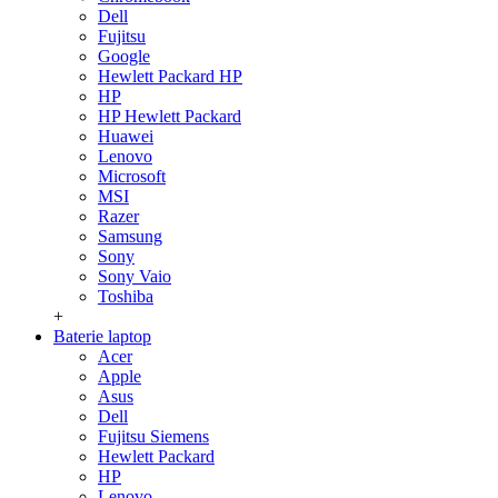
Dell
Fujitsu
Google
Hewlett Packard HP
HP
HP Hewlett Packard
Huawei
Lenovo
Microsoft
MSI
Razer
Samsung
Sony
Sony Vaio
Toshiba
+
Baterie laptop
Acer
Apple
Asus
Dell
Fujitsu Siemens
Hewlett Packard
HP
Lenovo