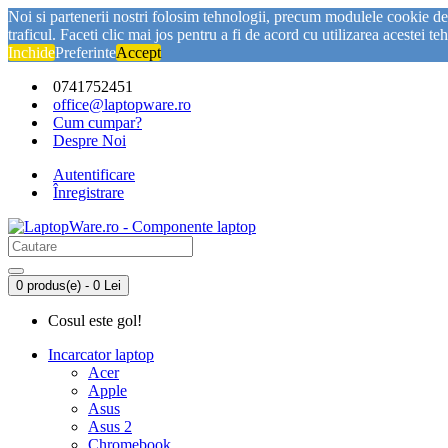
Noi si partenerii nostri folosim tehnologii, precum modulele cookie de p
traficul. Faceti clic mai jos pentru a fi de acord cu utilizarea acestei te
Inchide
Preferinte
Accept
0741752451
office@laptopware.ro
Cum cumpar?
Despre Noi
Autentificare
Înregistrare
0 produs(e) - 0 Lei
Cosul este gol!
Incarcator laptop
Acer
Apple
Asus
Asus 2
Chromebook