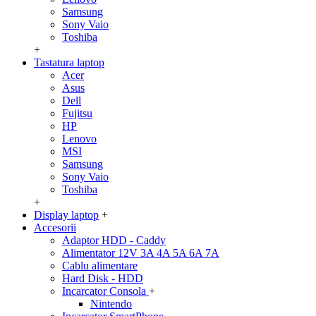
Samsung
Sony Vaio
Toshiba
+
Tastatura laptop
Acer
Asus
Dell
Fujitsu
HP
Lenovo
MSI
Samsung
Sony Vaio
Toshiba
+
Display laptop
+
Accesorii
Adaptor HDD - Caddy
Alimentator 12V 3A 4A 5A 6A 7A
Cablu alimentare
Hard Disk - HDD
Incarcator Consola
+
Nintendo