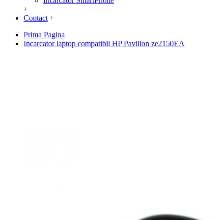
Incarcator SmartPhone
+
Contact
+
Prima Pagina
Incarcator laptop compatibil HP Pavilion ze2150EA