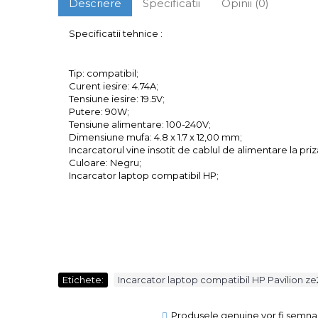
Descriere
Specificatii
Opinii (0)
Specificatii tehnice :
Tip: compatibil;
Curent iesire: 4.74A;
Tensiune iesire: 19.5V;
Putere: 90W;
Tensiune alimentare: 100-240V;
Dimensiune mufa: 4.8 x 1.7 x 12,00 mm;
Incarcatorul vine insotit de cablul de alimentare la priz
Culoare: Negru;
Incarcator laptop compatibil HP;
Etichete:
Incarcator laptop compatibil HP Pavilion ze
Produsele genuine vor fi semnal