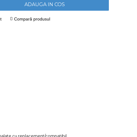
ADAUGA IN COS
t
Compară produsul
mnalate cu replacement/compatibil.