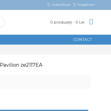
Autentificare
Înregistrare
0 produs(e) - 0 Lei
CONTACT
Pavilion ze2117EA