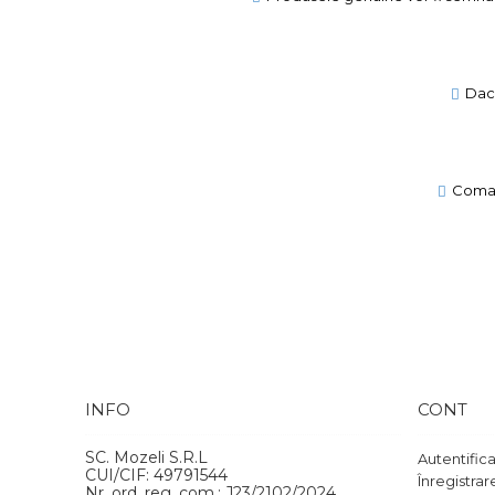
Daca
Comand
INFO
CONT
SC. Mozeli S.R.L
Autentific
CUI/CIF: 49791544
Înregistrar
Nr. ord. reg. com.: J23/2102/2024