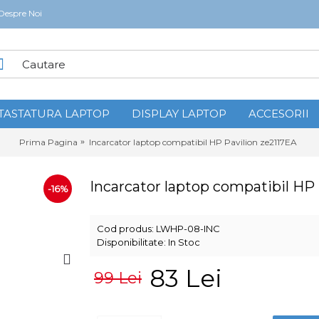
Despre Noi
TASTATURA LAPTOP
DISPLAY LAPTOP
ACCESORII
Prima Pagina
Incarcator laptop compatibil HP Pavilion ze2117EA
Incarcator laptop compatibil HP 
-16%
Cod produs:
LWHP-08-INC
Disponibilitate:
In Stoc
83 Lei
99 Lei