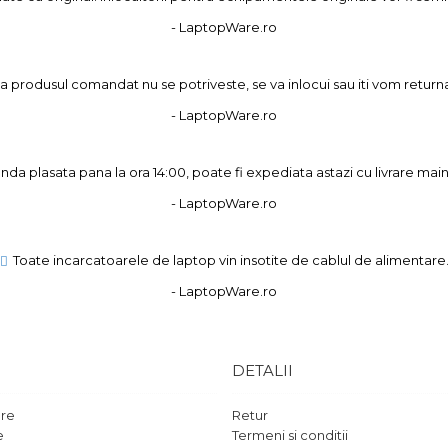
- LaptopWare.ro
 produsul comandat nu se potriveste, se va inlocui sau iti vom returna
- LaptopWare.ro
a plasata pana la ora 14:00, poate fi expediata astazi cu livrare main
- LaptopWare.ro
Toate incarcatoarele de laptop vin insotite de cablul de alimentare
- LaptopWare.ro
DETALII
are
Retur
e
Termeni si conditii