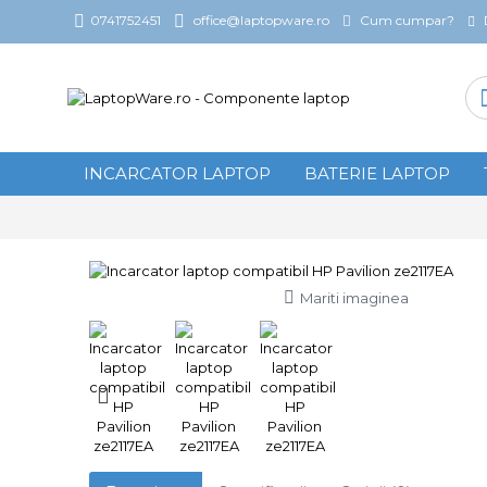
Cum cumpar?
0741752451
office@laptopware.ro
INCARCATOR LAPTOP
BATERIE LAPTOP
Mariti imaginea