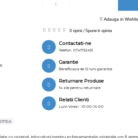
Adauga in Wishlis
0 opinii
/
Spune-ti opinia
Contactati-ne
Telefon: 0741752451
Garantie
a;
Beneficiaza de 12 luni garantie
Returnare Produse
14 zile pentru returnare
Relatii Clienti
Luni-Vineri : 10:00-14:00
2117EA
ate cu original. Inlocuitorii pentru echipamentele originale vor fi se