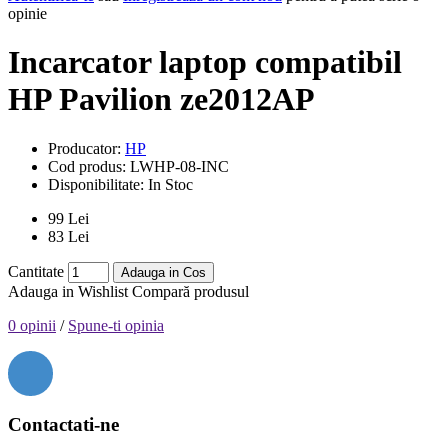
opinie
Incarcator laptop compatibil
HP Pavilion ze2012AP
Producator:
HP
Cod produs:
LWHP-08-INC
Disponibilitate:
In Stoc
99 Lei
83 Lei
Cantitate
Adauga in Cos
Adauga in Wishlist
Compară produsul
0 opinii
/
Spune-ti opinia
Contactati-ne