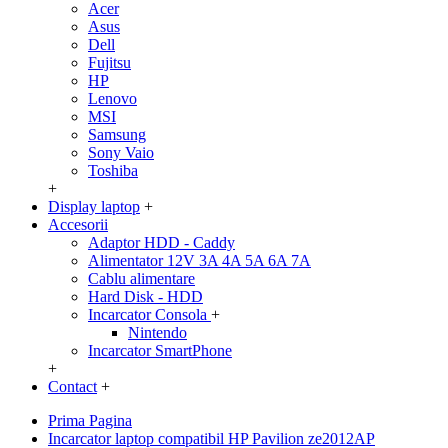
Acer
Asus
Dell
Fujitsu
HP
Lenovo
MSI
Samsung
Sony Vaio
Toshiba
+
Display laptop
+
Accesorii
Adaptor HDD - Caddy
Alimentator 12V 3A 4A 5A 6A 7A
Cablu alimentare
Hard Disk - HDD
Incarcator Consola
+
Nintendo
Incarcator SmartPhone
+
Contact
+
Prima Pagina
Incarcator laptop compatibil HP Pavilion ze2012AP