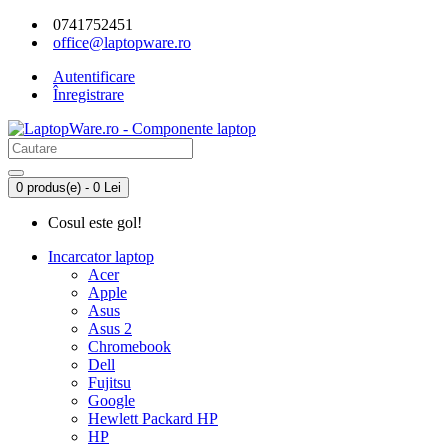
0741752451
office@laptopware.ro
Autentificare
Înregistrare
0 produs(e) - 0 Lei
Cosul este gol!
Incarcator laptop
Acer
Apple
Asus
Asus 2
Chromebook
Dell
Fujitsu
Google
Hewlett Packard HP
HP