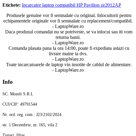
Etichete:
Incarcator laptop compatibil HP Pavilion ze2012AP
Produsele genuine vor fi semnalate cu original. Inlocuitorii pentru
echipamentele originale vor fi semnalate cu replacement/compatibil.
- LaptopWare.ro
Daca produsul comandat nu se potriveste, se va inlocui sau iti vom
returna banii.
- LaptopWare.ro
Comanda plasata pana la ora 14:00, poate fi expediata astazi cu
livrare maine la dvs.
- LaptopWare.ro
Toate incarcatoarele de laptop vin insotite de cablul de alimentare.
- LaptopWare.ro
Info
SC. Mozeli S.R.L
CUI/CIF: 49791544
Nr. ord. reg. com.: J23/2102/2024
str. 1 Decembrie, nr. 165, vila 2
Tunari, Ilfov