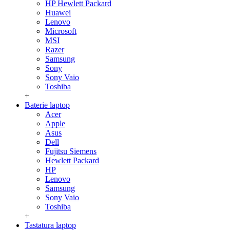
HP Hewlett Packard
Huawei
Lenovo
Microsoft
MSI
Razer
Samsung
Sony
Sony Vaio
Toshiba
+
Baterie laptop
Acer
Apple
Asus
Dell
Fujitsu Siemens
Hewlett Packard
HP
Lenovo
Samsung
Sony Vaio
Toshiba
+
Tastatura laptop