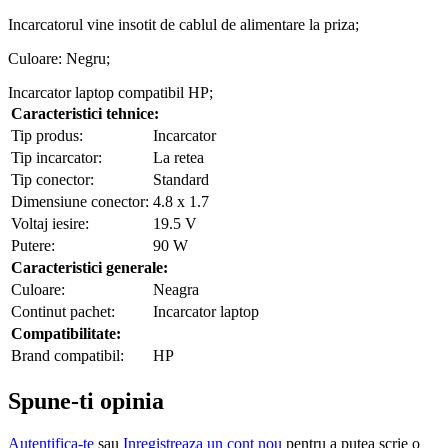
Incarcatorul vine insotit de cablul de alimentare la priza;
Culoare: Negru;
Incarcator laptop compatibil HP;
Caracteristici tehnice:
Tip produs:
Incarcator
Tip incarcator:
La retea
Tip conector:
Standard
Dimensiune conector:
4.8 x 1.7
Voltaj iesire:
19.5 V
Putere:
90 W
Caracteristici generale:
Culoare:
Neagra
Continut pachet:
Incarcator laptop
Compatibilitate:
Brand compatibil:
HP
Spune-ti opinia
Autentifica-te
sau
Inregistreaza un cont nou
pentru a putea scrie o