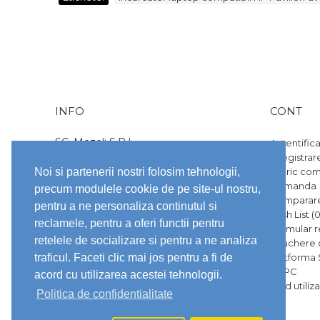
Daca
INFO
CONT
SC. Mozeli S.R.L
Autentific
CUI/CIF: 49791544
Înregistrar
Nr. ord. reg. com.: J23/2102/2024
Noi si partenerii nostri folosim tehnologii,
Istoric co
str. 1 Decembrie, nr. 165, vila 2
Comanda
Tunari, Ilfov
precum modulele cookie de pe site-ul nostru,
office@laptopware.ro
Comparare
pentru a ne personaliza continutul si
0741752451
Wish List (
reclamele, pentru a oferi functii pentru
Formular r
Brandurile prezentate pe site sunt
retelele de socializare si pentru a ne analiza
Vouchere
marci inregistrate ale proprietarilor lor.
Toate preturile afisate pe site sunt
traficul. Faceti clic mai jos pentru a fi de
Platforma
exprimate in LEI.
ANPC
acord cu utilizarea acestei tehnologii.
Ghid utili
Politica de confidentialitate