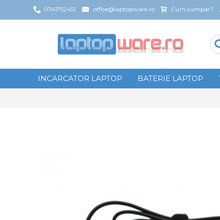
0741752451
office@laptopware.ro
Cum cumpar?
INCARCATOR LAPTOP
BATERIE LAPTOP