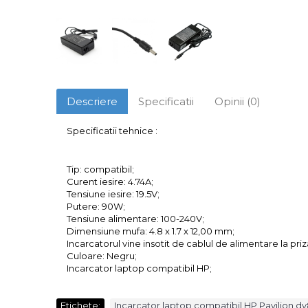
Descriere
Specificatii
Opinii (0)
Specificatii tehnice :
Tip: compatibil;
Curent iesire: 4.74A;
Tensiune iesire: 19.5V;
Putere: 90W;
Tensiune alimentare: 100-240V;
Dimensiune mufa: 4.8 x 1.7 x 12,00 mm;
Incarcatorul vine insotit de cablul de alimentare la priz
Culoare: Negru;
Incarcator laptop compatibil HP;
Etichete:
Incarcator laptop compatibil HP Pavilion d