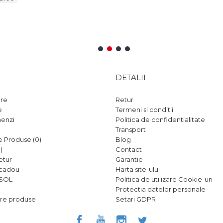
 produsul comandat nu se potriveste, se va inlocui sau iti vom returna
- LaptopWare.ro
1
2
3
4
DETALII
are
Retur
e
Termeni si conditii
menzi
Politica de confidentialitate
Transport
 Produse (
0
)
Blog
0
)
Contact
etur
Garantie
 cadou
Harta site-ului
 SOL
Politica de utilizare Cookie-uri
Protectia datelor personale
zare produse
Setari GDPR