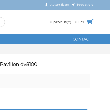
Autentificare
Înregistrare
0 produs(e) - 0 Lei
CONTACT
 Pavilion dv8100