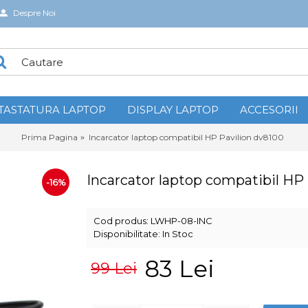
Despre Noi
TASTATURA LAPTOP
DISPLAY LAPTOP
ACCESORII
Prima Pagina
Incarcator laptop compatibil HP Pavilion dv8100
Incarcator laptop compatibil HP
-16%
Cod produs:
LWHP-08-INC
Disponibilitate:
In Stoc
83 Lei
99 Lei