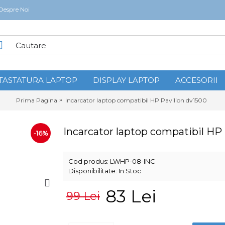
Despre Noi
TASTATURA LAPTOP
DISPLAY LAPTOP
ACCESORII
Prima Pagina
Incarcator laptop compatibil HP Pavilion dv1500
Incarcator laptop compatibil HP
-16%
Cod produs:
LWHP-08-INC
Disponibilitate:
In Stoc
83 Lei
99 Lei