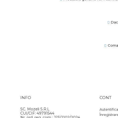
Daca
Comand
INFO
CONT
SC. Mozeli S.R.L
Autentific
CUI/CIF: 49791544
Înregistrar
Nr. ord. reg. com.: J23/2102/2024