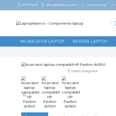
Cum cumpar?
0741752451
office@laptopware.ro
INCARCATOR LAPTOP
BATERIE LAPTOP
Mariti imaginea