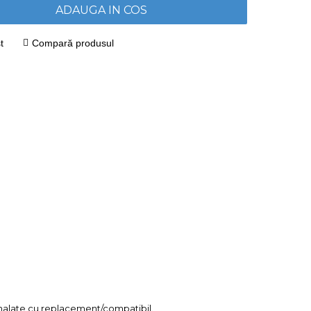
ADAUGA IN COS
t
Compară produsul
mnalate cu replacement/compatibil.