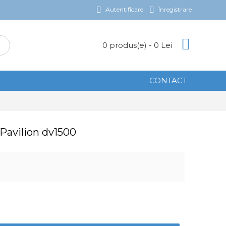
Autentificare
Înregistrare
0 produs(e) - 0 Lei
CONTACT
 Pavilion dv1500