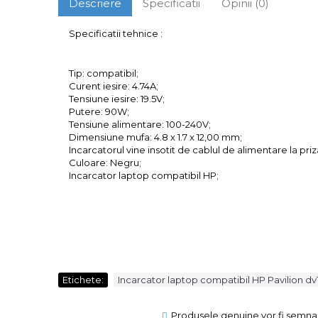
Descriere
Specificatii
Opinii (0)
Specificatii tehnice :
Tip: compatibil;
Curent iesire: 4.74A;
Tensiune iesire: 19.5V;
Putere: 90W;
Tensiune alimentare: 100-240V;
Dimensiune mufa: 4.8 x 1.7 x 12,00 mm;
Incarcatorul vine insotit de cablul de alimentare la priz
Culoare: Negru;
Incarcator laptop compatibil HP;
Etichete:
Incarcator laptop compatibil HP Pavilion d
Produsele genuine vor fi semnal