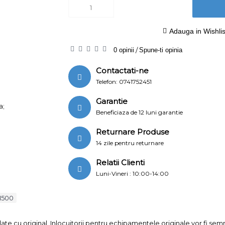
Adauga in Wishlis
0 opinii
/
Spune-ti opinia
Contactati-ne
Telefon: 0741752451
Garantie
a;
Beneficiaza de 12 luni garantie
Returnare Produse
14 zile pentru returnare
Relatii Clienti
Luni-Vineri : 10:00-14:00
v1500
ate cu original. Inlocuitorii pentru echipamentele originale vor fi se