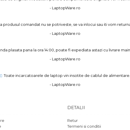
- LaptopWare.ro
 produsul comandat nu se potriveste, se va inlocui sau iti vom returna
- LaptopWare.ro
a plasata pana la ora 14:00, poate fi expediata astazi cu livrare main
- LaptopWare.ro
Toate incarcatoarele de laptop vin insotite de cablul de alimentare
- LaptopWare.ro
DETALII
are
Retur
e
Termeni si conditii