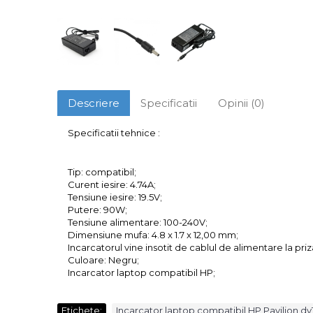
Descriere
Specificatii
Opinii (0)
Specificatii tehnice :
Tip: compatibil;
Curent iesire: 4.74A;
Tensiune iesire: 19.5V;
Putere: 90W;
Tensiune alimentare: 100-240V;
Dimensiune mufa: 4.8 x 1.7 x 12,00 mm;
Incarcatorul vine insotit de cablul de alimentare la priz
Culoare: Negru;
Incarcator laptop compatibil HP;
Etichete:
Incarcator laptop compatibil HP Pavilion d