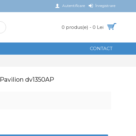
Autentificare
Înregistrare
0 produs(e) - 0 Lei
CONTACT
 Pavilion dv1350AP