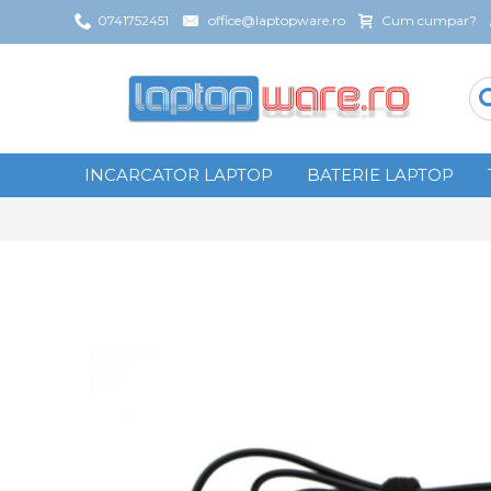
0741752451
office@laptopware.ro
Cum cumpar?
INCARCATOR LAPTOP
BATERIE LAPTOP