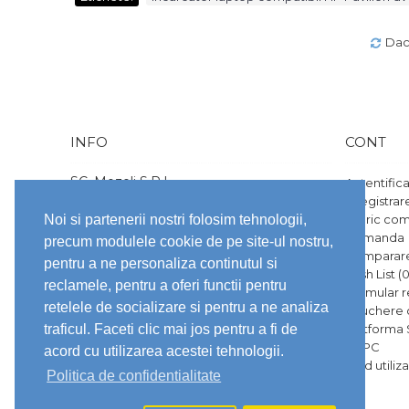
Daca
INFO
CONT
SC. Mozeli S.R.L
Autentific
CUI/CIF: 49791544
Înregistrar
Nr. ord. reg. com.: J23/2102/2024
Noi si partenerii nostri folosim tehnologii,
Istoric co
str. 1 Decembrie, nr. 165, vila 2
Comanda
Tunari, Ilfov
precum modulele cookie de pe site-ul nostru,
office@laptopware.ro
Comparare
pentru a ne personaliza continutul si
0741752451
Wish List (
reclamele, pentru a oferi functii pentru
Formular r
Brandurile prezentate pe site sunt
retelele de socializare si pentru a ne analiza
Vouchere
marci inregistrate ale proprietarilor lor.
Toate preturile afisate pe site sunt
traficul. Faceti clic mai jos pentru a fi de
Platforma
exprimate in LEI.
ANPC
acord cu utilizarea acestei tehnologii.
Ghid utili
Politica de confidentialitate