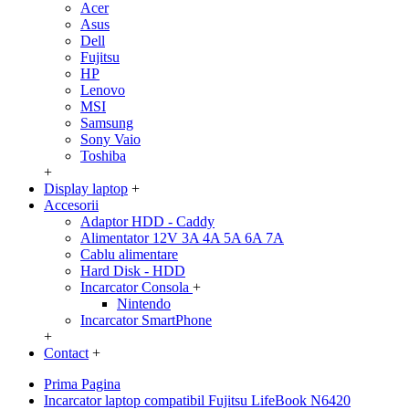
Acer
Asus
Dell
Fujitsu
HP
Lenovo
MSI
Samsung
Sony Vaio
Toshiba
+
Display laptop
+
Accesorii
Adaptor HDD - Caddy
Alimentator 12V 3A 4A 5A 6A 7A
Cablu alimentare
Hard Disk - HDD
Incarcator Consola
+
Nintendo
Incarcator SmartPhone
+
Contact
+
Prima Pagina
Incarcator laptop compatibil Fujitsu LifeBook N6420