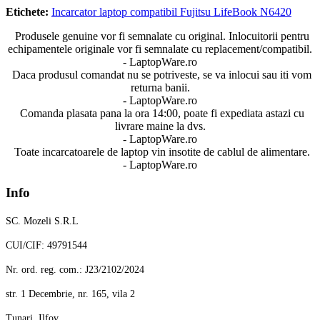
Etichete:
Incarcator laptop compatibil Fujitsu LifeBook N6420
Produsele genuine vor fi semnalate cu original. Inlocuitorii pentru
echipamentele originale vor fi semnalate cu replacement/compatibil.
- LaptopWare.ro
Daca produsul comandat nu se potriveste, se va inlocui sau iti vom
returna banii.
- LaptopWare.ro
Comanda plasata pana la ora 14:00, poate fi expediata astazi cu
livrare maine la dvs.
- LaptopWare.ro
Toate incarcatoarele de laptop vin insotite de cablul de alimentare.
- LaptopWare.ro
Info
SC. Mozeli S.R.L
CUI/CIF: 49791544
Nr. ord. reg. com.: J23/2102/2024
str. 1 Decembrie, nr. 165, vila 2
Tunari, Ilfov