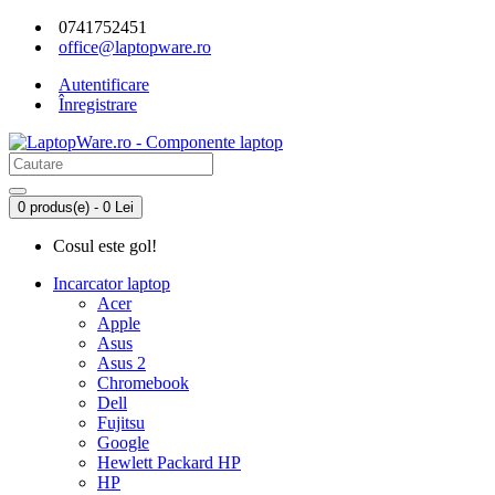
0741752451
office@laptopware.ro
Autentificare
Înregistrare
0 produs(e) - 0 Lei
Cosul este gol!
Incarcator laptop
Acer
Apple
Asus
Asus 2
Chromebook
Dell
Fujitsu
Google
Hewlett Packard HP
HP