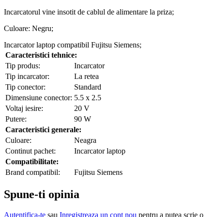
Incarcatorul vine insotit de cablul de alimentare la priza;
Culoare: Negru;
Incarcator laptop compatibil Fujitsu Siemens;
Caracteristici tehnice:
Tip produs:
Incarcator
Tip incarcator:
La retea
Tip conector:
Standard
Dimensiune conector:
5.5 x 2.5
Voltaj iesire:
20 V
Putere:
90 W
Caracteristici generale:
Culoare:
Neagra
Continut pachet:
Incarcator laptop
Compatibilitate:
Brand compatibil:
Fujitsu Siemens
Spune-ti opinia
Autentifica-te
sau
Inregistreaza un cont nou
pentru a putea scrie o