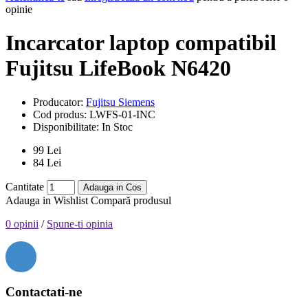
opinie
Incarcator laptop compatibil
Fujitsu LifeBook N6420
Producator:
Fujitsu Siemens
Cod produs:
LWFS-01-INC
Disponibilitate:
In Stoc
99 Lei
84 Lei
Cantitate
Adauga in Cos
Adauga in Wishlist
Compară produsul
0 opinii
/
Spune-ti opinia
Contactati-ne