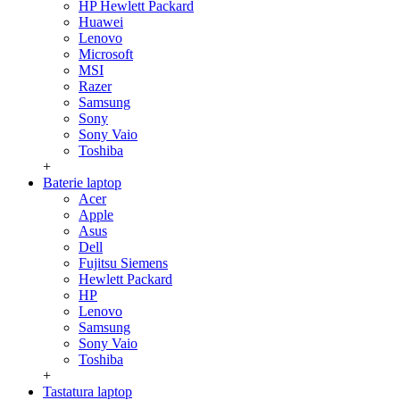
HP Hewlett Packard
Huawei
Lenovo
Microsoft
MSI
Razer
Samsung
Sony
Sony Vaio
Toshiba
+
Baterie laptop
Acer
Apple
Asus
Dell
Fujitsu Siemens
Hewlett Packard
HP
Lenovo
Samsung
Sony Vaio
Toshiba
+
Tastatura laptop