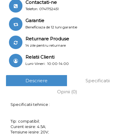
Contactati-ne
Telefon: 0741752451
Garantie
Beneficiaza de 12 luni garantie
Returnare Produse
14 zile pentru returnare
Relatii Clienti
Luni-Vineri : 10:00-14:00
Descriere
Specificatii
Opinii (0)
Specificatii tehnice :
Tip: compatibil;
Curent iesire: 4.5A;
Tensiune iesire: 20V;