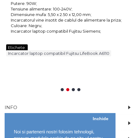
Putere: 90W;
Tensiune alimentare: 100-240V;
Dimensiune mufa: 5,50 x 2.50 x 12,00 mm;
Incarcatorul vine insotit de cablul de alimentare la priza;
Culoare: Negru;
Incarcator laptop compatibil Fujitsu Siemens;
Etichete:
Incarcator laptop compatibil Fujitsu LifeBook A6110
Daca produsul comandat nu se potriveste, se va inlocui
sau iti vom returna banii.
- LaptopWare.ro
1
2
3
4
INFO
Inchide
CONT
Noi si partenerii nostri folosim tehnologii,