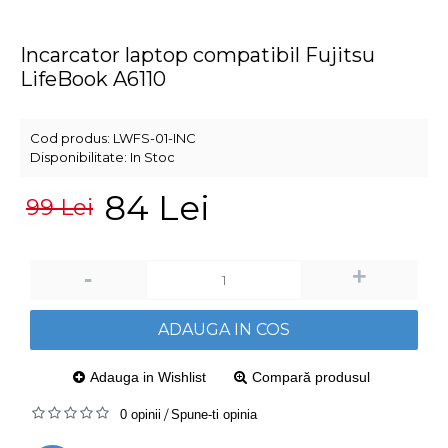
Incarcator laptop compatibil Fujitsu
LifeBook A6110
Cod produs:
LWFS-01-INC
Disponibilitate:
In Stoc
84 Lei
99 Lei
+
-
ADAUGA IN COS
Adauga in Wishlist
Compară produsul
0 opinii
/
Spune-ti opinia