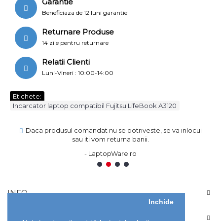
Garantie
Beneficiaza de 12 luni garantie
Returnare Produse
14 zile pentru returnare
Relatii Clienti
Luni-Vineri : 10:00-14:00
Etichete:
Incarcator laptop compatibil Fujitsu LifeBook A3120
Daca produsul comandat nu se potriveste, se va inlocui
sau iti vom returna banii.
- LaptopWare.ro
1
2
3
4
INFO
Inchide
CONT