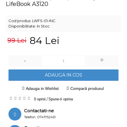
LifeBook A3120
Cod produs:
LWFS-01-INC
Disponibilitate:
In Stoc
84 Lei
99 Lei
+
-
ADAUGA IN COS
Adauga in Wishlist
Compară produsul
0 opinii
/
Spune-ti opinia
Contactati-ne
Telefon: 0741752451