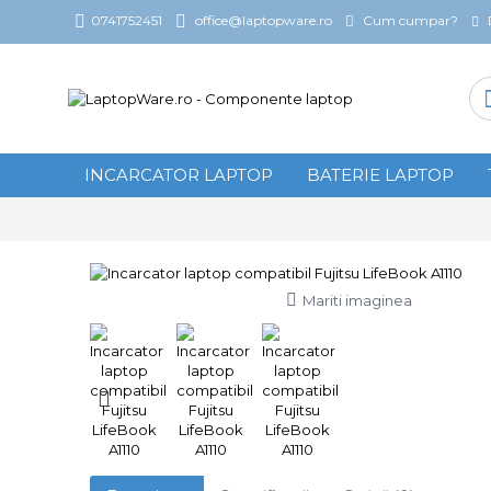
Cum cumpar?
0741752451
office@laptopware.ro
INCARCATOR LAPTOP
BATERIE LAPTOP
Mariti imaginea