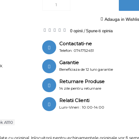
Adauga in Wishlis
0 opinii
/
Spune-ti opinia
Contactati-ne
Telefon: 0741752451
Garantie
a;
Beneficiaza de 12 luni garantie
Returnare Produse
14 zile pentru returnare
Relatii Clienti
Luni-Vineri : 10:00-14:00
k A1110
ate cu original. Inlocuitorii pentru echipamentele originale vor fi se