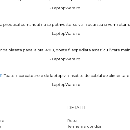
- LaptopWare.ro
 produsul comandat nu se potriveste, se va inlocui sau iti vom returna
- LaptopWare.ro
a plasata pana la ora 14:00, poate fi expediata astazi cu livrare main
- LaptopWare.ro
Toate incarcatoarele de laptop vin insotite de cablul de alimentare
- LaptopWare.ro
DETALII
are
Retur
e
Termeni si conditii