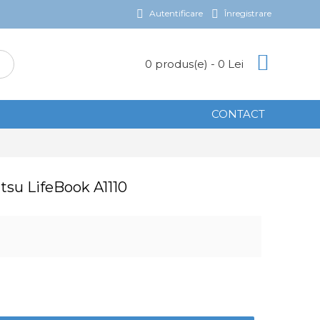
Autentificare
Înregistrare
0 produs(e) - 0 Lei
CONTACT
itsu LifeBook A1110