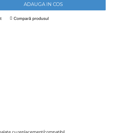
ADAUGA IN COS
t
Compară produsul
mnalate cu replacement/compatibil.