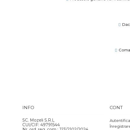
Daca
Comand
INFO
CONT
SC. Mozeli S.R.L
Autentific
CUI/CIF: 49791544
Înregistrar
Nr. ord. reg. com.: J23/2102/2024