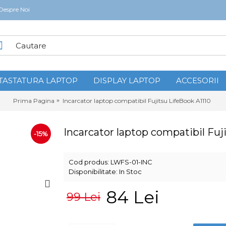
Despre Noi
TASTATURA LAPTOP
DISPLAY LAPTOP
ACCESORII
Prima Pagina
Incarcator laptop compatibil Fujitsu LifeBook A1110
Incarcator laptop compatibil Fuj
-15%
Cod produs:
LWFS-01-INC
Disponibilitate:
In Stoc
84 Lei
99 Lei