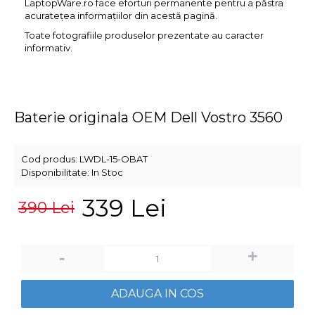
LaptopWare.ro face eforturi permanente pentru a păstra
acurateţea informaţiilor din acestă pagină.
Toate fotografiile produselor prezentate au caracter
informativ.
Baterie originala OEM Dell Vostro 3560
Cod produs:
LWDL-15-OBAT
Disponibilitate:
In Stoc
339 Lei
390 Lei
+
-
ADAUGA IN COS