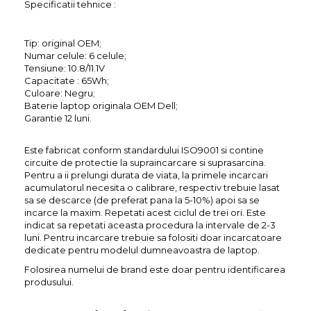
Specificatii tehnice :
Tip: original OEM;
Numar celule: 6 celule;
Tensiune: 10.8/11.1V
Capacitate : 65Wh;
Culoare: Negru;
Baterie laptop originala OEM Dell;
Garantie 12 luni.
Este fabricat conform standardului ISO9001 si contine
circuite de protectie la supraincarcare si suprasarcina.
Pentru a ii prelungi durata de viata, la primele incarcari
acumulatorul necesita o calibrare, respectiv trebuie lasat
sa se descarce (de preferat pana la 5-10%) apoi sa se
incarce la maxim. Repetati acest ciclul de trei ori. Este
indicat sa repetati aceasta procedura la intervale de 2-3
luni. Pentru incarcare trebuie sa folositi doar incarcatoare
dedicate pentru modelul dumneavoastra de laptop.
Folosirea numelui de brand este doar pentru identificarea
produsului.