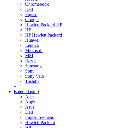
Chromebook
Dell
Fujitsu
Google
Hewlett Packard HP
HP
HP Hewlett Packard
Huawei
Lenovo
Microsoft
MSI
Razer
Samsung
Sony
Sony Vaio
Toshiba
+
Baterie laptop
Acer
Apple
Asus
Dell
Fujitsu Siemens
Hewlett Packard
HP