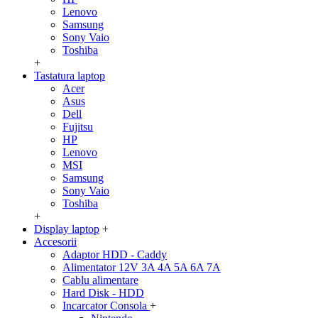
Lenovo
Samsung
Sony Vaio
Toshiba
+
Tastatura laptop
Acer
Asus
Dell
Fujitsu
HP
Lenovo
MSI
Samsung
Sony Vaio
Toshiba
+
Display laptop
+
Accesorii
Adaptor HDD - Caddy
Alimentator 12V 3A 4A 5A 6A 7A
Cablu alimentare
Hard Disk - HDD
Incarcator Consola
+