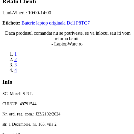
Relatii Clienti
Luni-Vineri : 10:00-14:00
Etichete:
Baterie laptop originala Dell P8TC7
Daca produsul comandat nu se potriveste, se va inlocui sau iti vom
returna banii.
- LaptopWare.ro
1
2
3
4
Info
SC. Mozeli S.R.L
CUI/CIF: 49791544
Nr. ord. reg. com.: J23/2102/2024
str. 1 Decembrie, nr. 165, vila 2