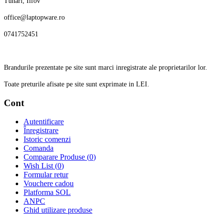
Tunari, Ilfov
office@laptopware.ro
0741752451
Brandurile prezentate pe site sunt marci inregistrate ale proprietarilor lor.
Toate preturile afisate pe site sunt exprimate in LEI.
Cont
Autentificare
Înregistrare
Istoric comenzi
Comanda
Comparare Produse (
0
)
Wish List (
0
)
Formular retur
Vouchere cadou
Platforma SOL
ANPC
Ghid utilizare produse