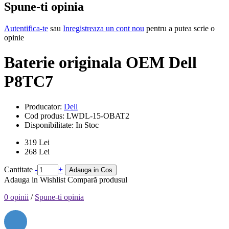
Spune-ti opinia
Autentifica-te
sau
Inregistreaza un cont nou
pentru a putea scrie o
opinie
Baterie originala OEM Dell
P8TC7
Producator:
Dell
Cod produs:
LWDL-15-OBAT2
Disponibilitate:
In Stoc
319 Lei
268 Lei
Cantitate
-
+
Adauga in Cos
Adauga in Wishlist
Compară produsul
0 opinii
/
Spune-ti opinia