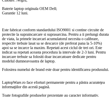
Culoare: Negru;
Baterie laptop originala OEM Dell;
Garantie 12 luni.
Este fabricat conform standardului ISO9001 si contine circuite de
protectie la supraincarcare si suprasarcina. Pentru a ii prelungi durata
de viata, la primele incarcari acumulatorul necesita o calibrare,
respectiv trebuie lasat sa se descarce (de preferat pana la 5-10%)
apoi sa se incarce la maxim. Repetati acest ciclul de trei ori. Este
indicat sa repetati aceasta procedura la intervale de 2-3 luni. Pentru
incarcare trebuie sa folositi doar incarcatoare dedicate pentru
modelul dumneavoastra de laptop.
Folosirea numelui de brand este doar pentru identificarea produsului.
LaptopWare.ro face eforturi permanente pentru a păstra acurateţea
informaţiilor din acestă pagină.
Toate fotografiile produselor prezentate au caracter informativ.