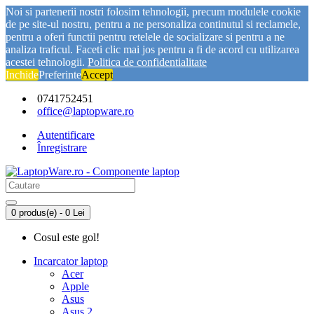
Noi si partenerii nostri folosim tehnologii, precum modulele cookie
de pe site-ul nostru, pentru a ne personaliza continutul si reclamele,
pentru a oferi functii pentru retelele de socializare si pentru a ne
analiza traficul. Faceti clic mai jos pentru a fi de acord cu utilizarea
acestei tehnologii.
Politica de confidentialitate
Inchide
Preferinte
Accept
0741752451
office@laptopware.ro
Autentificare
Înregistrare
0 produs(e) - 0 Lei
Cosul este gol!
Incarcator laptop
Acer
Apple
Asus
Asus 2