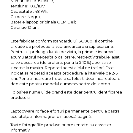
Numar celule: 6 celule;
Tensiune: 10.8/11.1V
Capacitate : 48 Wh;
Culoare: Negru;
Baterie laptop originala OEM Dell;
Garantie 12 luni.
Este fabricat conform standardului ISO9001 si contine
circuite de protectie la supraincarcare si suprasarcina.
Pentru a ii prelungi durata de viata, la primele incarcari
acumulatorul necesita o calibrare, respectiv trebuie lasat
sa se descarce (de preferat pana la 5-10%) apoi sa se
incarce la maxim. Repetati acest ciclul de trei ori. Este
indicat sa repetati aceasta procedura la intervale de 2-3
luni. Pentru incarcare trebuie sa folositi doar incarcatoare
dedicate pentru modelul dumneavoastra de laptop.
Folosirea numelui de brand este doar pentru identificarea
produsului.
LaptopWare.ro face eforturi permanente pentru a păstra
acurateţea informaţiilor din acestă pagină.
Toate fotografiile produselor prezentate au caracter
informativ.