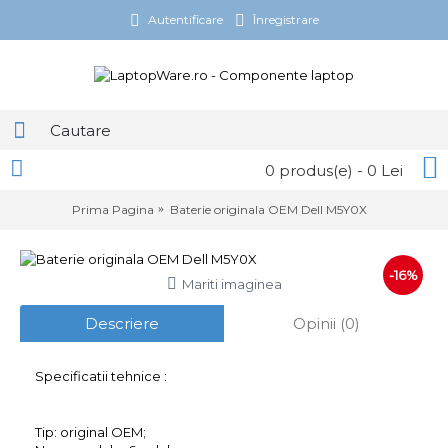
Autentificare
Înregistrare
0 produs(e) - 0 Lei
Prima Pagina
Baterie originala OEM Dell M5Y0X
-16%
Mariti imaginea
Descriere
Opinii (0)
Specificatii tehnice :
Tip: original OEM;