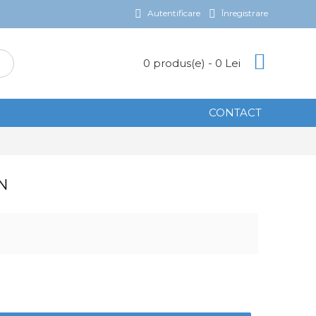
Autentificare
Înregistrare
0 produs(e) - 0 Lei
CONTACT
7N