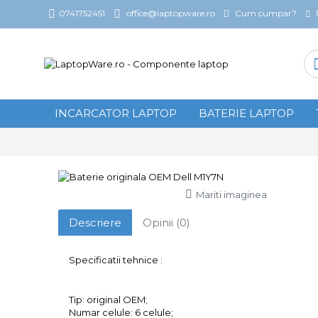
Cum cumpar?
0741752451
office@laptopware.ro
INCARCATOR LAPTOP
BATERIE LAPTOP
Mariti imaginea
Descriere
Opinii (0)
Specificatii tehnice :
Tip: original OEM;
Numar celule: 6 celule;