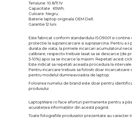
Tensiune: 10.8/11.1V
Capacitate : 65Wh;
Culoare: Negru;
Baterie laptop originala OEM Dell;
Garantie 12 luni.
Este fabricat conform standardului ISO9001 si contine 
protectie la supraincarcare si suprasarcina. Pentru a ii 
durata de viata, la primele incarcari acumulatorul nece
calibrare, respectiv trebuie lasat sa se descarce (de p
5-10%) apoi sa se incarce la maxim. Repetati acest ciclul
Este indicat sa repetati aceasta procedura la intervale 
Pentru incarcare trebuie sa folositi doar incarcatoare
pentru modelul dumneavoastra de laptop.
Folosirea numelui de brand este doar pentru identific
produsului.
LaptopWare.ro face eforturi permanente pentru a păs
acurateţea informaţiilor din acestă pagină.
Toate fotografiile produselor prezentate au caracter i