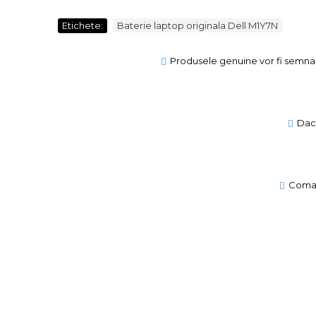
Etichete:
Baterie laptop originala Dell M1Y7N
Produsele genuine vor fi semnal
Daca
Comand