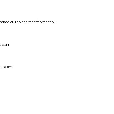
mnalate cu replacement/compatibil.
 banii.
e la dvs.
.