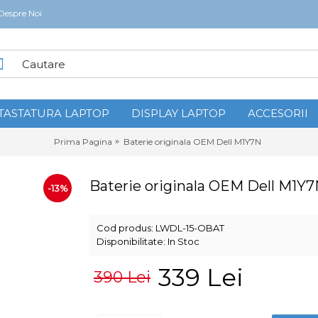
Despre Noi
TASTATURA LAPTOP
DISPLAY LAPTOP
ACCESORII
Prima Pagina
Baterie originala OEM Dell M1Y7N
Baterie originala OEM Dell M1Y
-13%
Cod produs:
LWDL-15-OBAT
Disponibilitate:
In Stoc
339 Lei
390 Lei