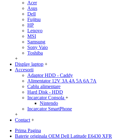
Acer
Asus
Dell
Fujitsu
HP
Lenovo
MSI
Samsung
Sony Vaio
Toshiba
+
Display laptop
+
Accesorii
Adaptor HDD - Caddy
Alimentator 12V 3A 4A 5A 6A 7A
Cablu alimentare
Hard Disk - HDD
Incarcator Consola
+
Nintendo
Incarcator SmartPhone
+
Contact
+
Prima Pagina
Baterie originala OEM Dell Latitude E6430 XFR