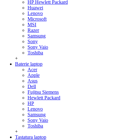
HP Hewlett Packard
Huawei
Lenovo
Microsoft
MSI
Razer
Samsung
Sony
Sony Vaio
Toshiba
+
Baterie laptop
Acer
Apple
Asus
Dell
Fujitsu Siemens
Hewlett Packard
HP
Lenovo
Samsung
Sony Vaio
Toshiba
+
Tastatura laptop