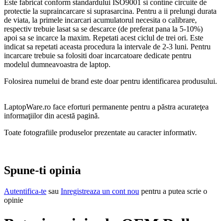
Este fabricat conform standardului ISO9001 si contine circuite de
protectie la supraincarcare si suprasarcina. Pentru a ii prelungi durata
de viata, la primele incarcari acumulatorul necesita o calibrare,
respectiv trebuie lasat sa se descarce (de preferat pana la 5-10%)
apoi sa se incarce la maxim. Repetati acest ciclul de trei ori. Este
indicat sa repetati aceasta procedura la intervale de 2-3 luni. Pentru
incarcare trebuie sa folositi doar incarcatoare dedicate pentru
modelul dumneavoastra de laptop.
Folosirea numelui de brand este doar pentru identificarea produsului.
LaptopWare.ro face eforturi permanente pentru a păstra acurateţea
informaţiilor din acestă pagină.
Toate fotografiile produselor prezentate au caracter informativ.
Spune-ti opinia
Autentifica-te
sau
Inregistreaza un cont nou
pentru a putea scrie o
opinie