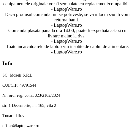
echipamentele originale vor fi semnalate cu replacement/compatibil.
- LaptopWare.ro
Daca produsul comandat nu se potriveste, se va inlocui sau iti vom
returna banii.
- LaptopWare.ro
Comanda plasata pana la ora 14:00, poate fi expediata astazi cu
livrare maine la dvs.
- LaptopWare.ro
Toate incarcatoarele de laptop vin insotite de cablul de alimentare.
- LaptopWare.ro
Info
SC. Mozeli S.R.L
CUI/CIF: 49791544
Nr. ord. reg. com.: J23/2102/2024
str. 1 Decembrie, nr. 165, vila 2
Tunari, Ilfov
office@laptopware.ro