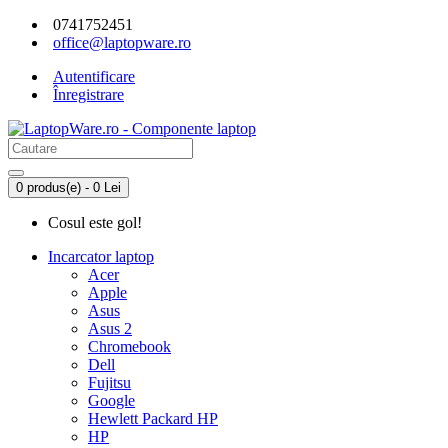
0741752451
office@laptopware.ro
Autentificare
Înregistrare
0 produs(e) - 0 Lei
Cosul este gol!
Incarcator laptop
Acer
Apple
Asus
Asus 2
Chromebook
Dell
Fujitsu
Google
Hewlett Packard HP
HP