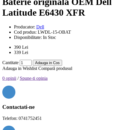
Baterie originala OEM Dell
Latitude E6430 XFR
Producator:
Dell
Cod produs:
LWDL-15-OBAT
Disponibilitate:
In Stoc
390 Lei
339 Lei
Cantitate
Adauga in Cos
Adauga in Wishlist
Compară produsul
0 opinii
/
Spune-ti opinia
Contactati-ne
Telefon: 0741752451