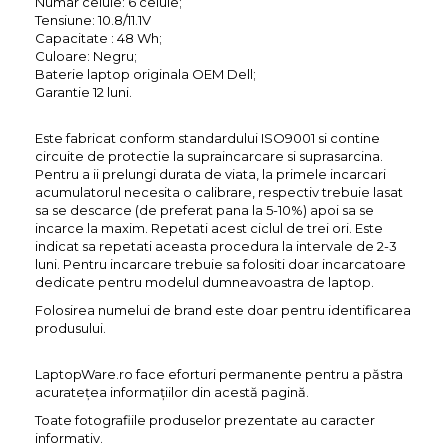
Numar celule: 6 celule;
Tensiune: 10.8/11.1V
Capacitate : 48 Wh;
Culoare: Negru;
Baterie laptop originala OEM Dell;
Garantie 12 luni.
Este fabricat conform standardului ISO9001 si contine
circuite de protectie la supraincarcare si suprasarcina.
Pentru a ii prelungi durata de viata, la primele incarcari
acumulatorul necesita o calibrare, respectiv trebuie lasat
sa se descarce (de preferat pana la 5-10%) apoi sa se
incarce la maxim. Repetati acest ciclul de trei ori. Este
indicat sa repetati aceasta procedura la intervale de 2-3
luni. Pentru incarcare trebuie sa folositi doar incarcatoare
dedicate pentru modelul dumneavoastra de laptop.
Folosirea numelui de brand este doar pentru identificarea
produsului.
LaptopWare.ro face eforturi permanente pentru a păstra
acurateţea informaţiilor din acestă pagină.
Toate fotografiile produselor prezentate au caracter
informativ.