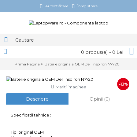
Autentificare
Înregistrare
0 produs(e) - 0 Lei
Prima Pagina
Baterie originala OEM Dell Inspiron N7720
-13%
Mariti imaginea
Descriere
Opinii (0)
Specificatii tehnice :
Tip: original OEM;