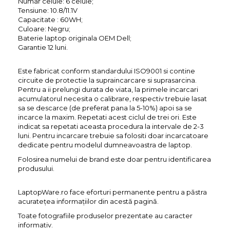
Numar celule: 6 celule;
Tensiune: 10.8/11.1V
Capacitate : 60WH;
Culoare: Negru;
Baterie laptop originala OEM Dell;
Garantie 12 luni.
Este fabricat conform standardului ISO9001 si contine
circuite de protectie la supraincarcare si suprasarcina.
Pentru a ii prelungi durata de viata, la primele incarcari
acumulatorul necesita o calibrare, respectiv trebuie lasat
sa se descarce (de preferat pana la 5-10%) apoi sa se
incarce la maxim. Repetati acest ciclul de trei ori. Este
indicat sa repetati aceasta procedura la intervale de 2-3
luni. Pentru incarcare trebuie sa folositi doar incarcatoare
dedicate pentru modelul dumneavoastra de laptop.
Folosirea numelui de brand este doar pentru identificarea
produsului.
LaptopWare.ro face eforturi permanente pentru a păstra
acurateţea informaţiilor din acestă pagină.
Toate fotografiile produselor prezentate au caracter
informativ.