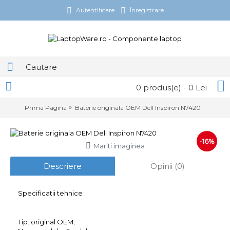
Autentificare
Înregistrare
0 produs(e) - 0 Lei
Prima Pagina
Baterie originala OEM Dell Inspiron N7420
-16%
Mariti imaginea
Descriere
Opinii (0)
Specificatii tehnice :
Tip: original OEM;