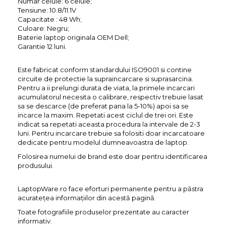
Numar celule: 6 celule;
Tensiune: 10.8/11.1V
Capacitate : 48 Wh;
Culoare: Negru;
Baterie laptop originala OEM Dell;
Garantie 12 luni.
Este fabricat conform standardului ISO9001 si contine
circuite de protectie la supraincarcare si suprasarcina.
Pentru a ii prelungi durata de viata, la primele incarcari
acumulatorul necesita o calibrare, respectiv trebuie lasat
sa se descarce (de preferat pana la 5-10%) apoi sa se
incarce la maxim. Repetati acest ciclul de trei ori. Este
indicat sa repetati aceasta procedura la intervale de 2-3
luni. Pentru incarcare trebuie sa folositi doar incarcatoare
dedicate pentru modelul dumneavoastra de laptop.
Folosirea numelui de brand este doar pentru identificarea
produsului.
LaptopWare.ro face eforturi permanente pentru a păstra
acurateţea informaţiilor din acestă pagină.
Toate fotografiile produselor prezentate au caracter
informativ.