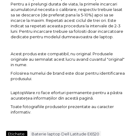
Pentru a ii prelungi durata de viata, la primele incarcari
acumulatorul necesita o calibrare, respectiv trebuie lasat
sa se descarce (de preferat pana la 5-10%) apoi sa se
incarce la maxim. Repetati acest ciclul de trei ori. Este
indicat sa repetati aceasta procedura la intervale de 2-3
luni. Pentru incarcare trebuie sa folositi doar incarcatoare
dedicate pentru modelul dumneavoastra de laptop.
Acest produs este compatibil, nu original. Produsele
originale au semnalat acest lucru avand cuvantul "original"
in nume.
Folosirea numelui de brand este doar pentru identificarea
produsului.
LaptopWare.ro face eforturi permanente pentru a păstra
acurateţea informaţiilor din acestă pagină.
Toate fotografiile produselor prezentate au caracter
informativ.
Etichete:
Baterie laptop Dell Latitude E6520