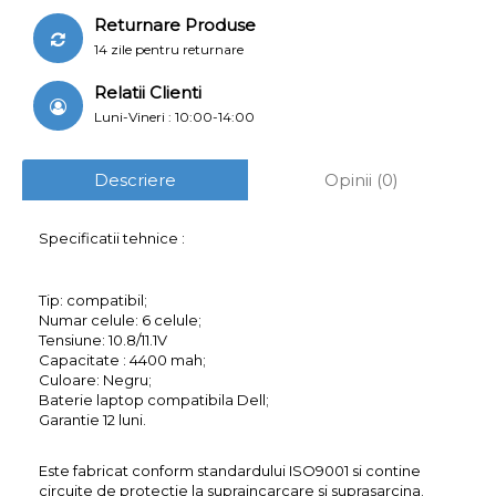
Returnare Produse
14 zile pentru returnare
Relatii Clienti
Luni-Vineri : 10:00-14:00
Descriere
Opinii (0)
Specificatii tehnice :
Tip: compatibil;
Numar celule: 6 celule;
Tensiune: 10.8/11.1V
Capacitate : 4400 mah;
Culoare: Negru;
Baterie laptop compatibila Dell;
Garantie 12 luni.
Este fabricat conform standardului ISO9001 si contine
circuite de protectie la supraincarcare si suprasarcina.