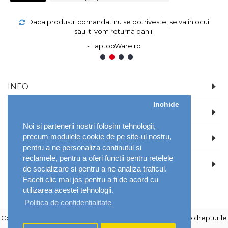
Daca produsul comandat nu se potriveste, se va inlocui
sau iti vom returna banii.
- LaptopWare.ro
1
2
3
4
INFO
Inchide
CONT
Noi si partenerii nostri folosim tehnologii,
precum modulele cookie de pe site-ul nostru,
DETALII
pentru a ne personaliza continutul si
reclamele, pentru a oferi functii pentru retelele
NOUTATI SI PROMOTII SPECIALE
de socializare si pentru a ne analiza traficul.
Faceti clic mai jos pentru a fi de acord cu
utilizarea acestei tehnologii.
Politica de confidentialitate
Copyright © 2026 LaptopWare Distribution / Mozeli - Toate drepturile
sunt rezervate.