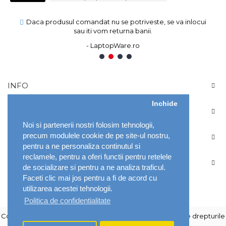
Daca produsul comandat nu se potriveste, se va inlocui
sau iti vom returna banii.
- LaptopWare.ro
1
2
3
4
INFO
Inchide
CONT
Noi si partenerii nostri folosim tehnologii,
precum modulele cookie de pe site-ul nostru,
DETALII
pentru a ne personaliza continutul si
reclamele, pentru a oferi functii pentru retelele
NOUTATI SI PROMOTII SPECIALE
de socializare si pentru a ne analiza traficul.
Faceti clic mai jos pentru a fi de acord cu
utilizarea acestei tehnologii.
Politica de confidentialitate
Copyright © 2026 LaptopWare Distribution / Mozeli - Toate drepturile
sunt rezervate.