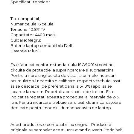
Specificatii tehnice :
Tip: compatibil;
Numar celule: 6 celule;
Tensiune: 10.8/11.1V
Capacitate : 4400 mah;
Culoare: Negru;
Baterie laptop compatibila Dell;
Garantie 12 luni.
Este fabricat conform standardului ISO9001 si contine
circuite de protectie la supraincarcare si suprasarcina.
Pentru a ii prelungi durata de viata, la primele incarcari
acumulatorul necesita o calibrare, respectiv trebuie lasat
sa se descarce (de preferat pana la 5-10%) apoi sa se
incarce la maxim. Repetati acest ciclul de trei ori. Este
indicat sa repetati aceasta procedura la intervale de 2-3
luni. Pentru incarcare trebuie sa folositi doar incarcatoare
dedicate pentru modelul dumneavoastra de laptop.
Acest produs este compatibil, nu original. Produsele
originale au semnalat acest lucru avand cuvantul "original"