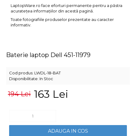
LaptopWare.ro face eforturi permanente pentru a păstra
acurateţea informaţiilor din acestă pagină.
Toate fotografiile produselor prezentate au caracter
informativ.
Baterie laptop Dell 451-11979
Cod produs:
LWDL-18-BAT
Disponibilitate:
In Stoc
163 Lei
194 Lei
ADAUGA IN COS