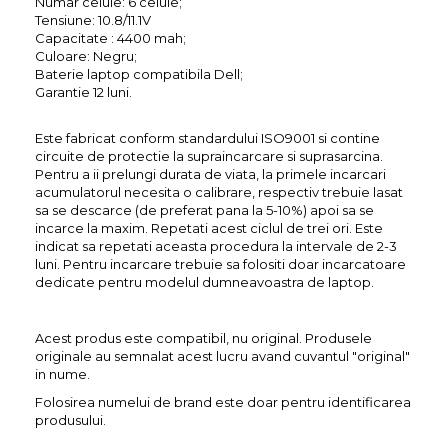
Numar celule: 6 celule;
Tensiune: 10.8/11.1V
Capacitate : 4400 mah;
Culoare: Negru;
Baterie laptop compatibila Dell;
Garantie 12 luni.
Este fabricat conform standardului ISO9001 si contine
circuite de protectie la supraincarcare si suprasarcina.
Pentru a ii prelungi durata de viata, la primele incarcari
acumulatorul necesita o calibrare, respectiv trebuie lasat
sa se descarce (de preferat pana la 5-10%) apoi sa se
incarce la maxim. Repetati acest ciclul de trei ori. Este
indicat sa repetati aceasta procedura la intervale de 2-3
luni. Pentru incarcare trebuie sa folositi doar incarcatoare
dedicate pentru modelul dumneavoastra de laptop.
Acest produs este compatibil, nu original. Produsele
originale au semnalat acest lucru avand cuvantul "original"
in nume.
Folosirea numelui de brand este doar pentru identificarea
produsului.