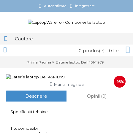
Autentificare
Înregistrare
0 produs(e) - 0 Lei
Prima Pagina
Baterie laptop Dell 451-11979
-16%
Mariti imaginea
Descriere
Opinii (0)
Specificatii tehnice :
Tip: compatibil;