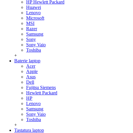
HP Hewlett Packard
Huawei
Lenovo
Microsoft
MSI
Razer
Samsung
Sony
Sony Vaio
Toshiba
+
Baterie laptop
Acer
Apple
Asus
Dell
Fujitsu Siemens
Hewlett Packard
HP
Lenovo
Samsung
Sony Vaio
Toshiba
+
Tastatura laptop