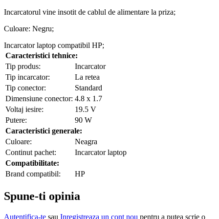
Incarcatorul vine insotit de cablul de alimentare la priza;
Culoare: Negru;
Incarcator laptop compatibil HP;
Caracteristici tehnice:
Tip produs:
Incarcator
Tip incarcator:
La retea
Tip conector:
Standard
Dimensiune conector:
4.8 x 1.7
Voltaj iesire:
19.5 V
Putere:
90 W
Caracteristici generale:
Culoare:
Neagra
Continut pachet:
Incarcator laptop
Compatibilitate:
Brand compatibil:
HP
Spune-ti opinia
Autentifica-te
sau
Inregistreaza un cont nou
pentru a putea scrie o