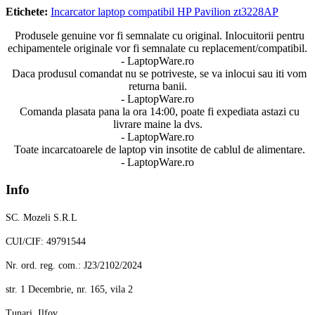
Etichete:
Incarcator laptop compatibil HP Pavilion zt3228AP
Produsele genuine vor fi semnalate cu original. Inlocuitorii pentru
echipamentele originale vor fi semnalate cu replacement/compatibil.
- LaptopWare.ro
Daca produsul comandat nu se potriveste, se va inlocui sau iti vom
returna banii.
- LaptopWare.ro
Comanda plasata pana la ora 14:00, poate fi expediata astazi cu
livrare maine la dvs.
- LaptopWare.ro
Toate incarcatoarele de laptop vin insotite de cablul de alimentare.
- LaptopWare.ro
Info
SC. Mozeli S.R.L
CUI/CIF: 49791544
Nr. ord. reg. com.: J23/2102/2024
str. 1 Decembrie, nr. 165, vila 2
Tunari, Ilfov