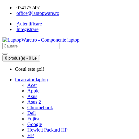
0741752451
office@laptopware.ro
Autentificare
Înregistrare
0 produs(e) - 0 Lei
Cosul este gol!
Incarcator laptop
Acer
Apple
Asus
Asus 2
Chromebook
Dell
Fujitsu
Google
Hewlett Packard HP
HP