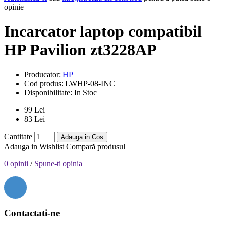
opinie
Incarcator laptop compatibil
HP Pavilion zt3228AP
Producator:
HP
Cod produs:
LWHP-08-INC
Disponibilitate:
In Stoc
99 Lei
83 Lei
Cantitate
Adauga in Cos
Adauga in Wishlist
Compară produsul
0 opinii
/
Spune-ti opinia
Contactati-ne