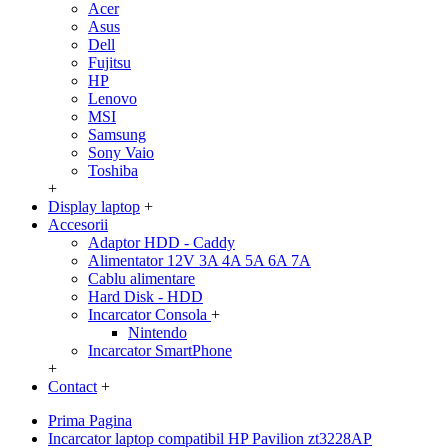
Acer
Asus
Dell
Fujitsu
HP
Lenovo
MSI
Samsung
Sony Vaio
Toshiba
+
Display laptop
+
Accesorii
Adaptor HDD - Caddy
Alimentator 12V 3A 4A 5A 6A 7A
Cablu alimentare
Hard Disk - HDD
Incarcator Consola
+
Nintendo
Incarcator SmartPhone
+
Contact
+
Prima Pagina
Incarcator laptop compatibil HP Pavilion zt3228AP