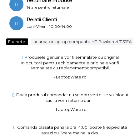
Returnare Produse
14 zile pentru returnare
Relatii Clienti
Luni-Vineri : 10:00-14:00
Etichete:
Incarcator laptop compatibil HP Pavilion zt3131EA
Produsele genuine vor fi semnalate cu original.
Inlocuitorii pentru echipamentele originale vor fi
semnalate cu replacement/compatibil.
- LaptopWare.ro
Daca produsul comandat nu se potriveste, se va inlocui
sau iti vom returna banii.
- LaptopWare.ro
Comanda plasata pana la ora 14:00, poate fi expediata
astazi cu livrare maine la dvs.