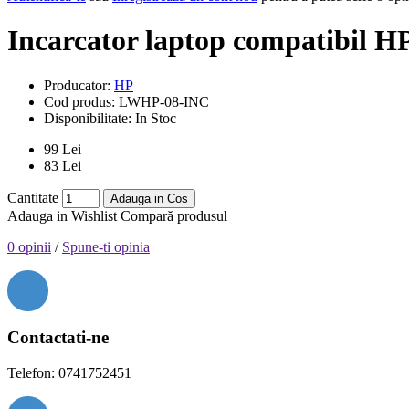
Incarcator laptop compatibil HP
Producator:
HP
Cod produs:
LWHP-08-INC
Disponibilitate:
In Stoc
99 Lei
83 Lei
Cantitate
Adauga in Cos
Adauga in Wishlist
Compară produsul
0 opinii
/
Spune-ti opinia
Contactati-ne
Telefon: 0741752451