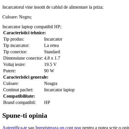
Incarcatorul vine insotit de cablul de alimentare la priza;
Culoare: Negru;
Incarcator laptop compatibil HP;
Caracteristici tehnice:
Tip produs:
Incarcator
Tip incarcator:
La retea
Tip conector:
Standard
Dimensiune conector:
4.8 x 1.7
Voltaj iesire:
19.5 V
Putere:
90 W
Caracteristici generale:
Culoare:
Neagra
Continut pachet:
Incarcator laptop
Compatibilitate:
Brand compatibil:
HP
Spune-ti opinia
Autentifica-te
sau
Inregistreaza un cont nou
pentru a putea scrie o opi