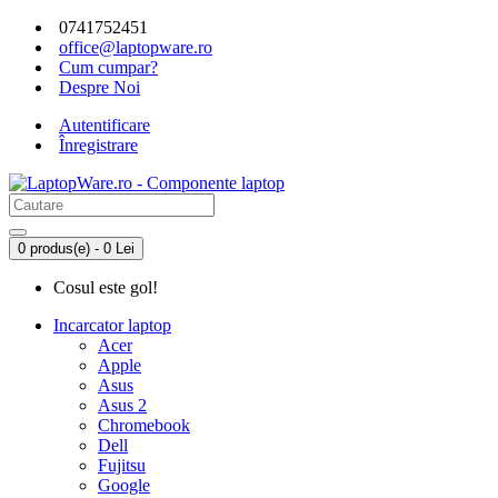
0741752451
office@laptopware.ro
Cum cumpar?
Despre Noi
Autentificare
Înregistrare
0 produs(e) - 0 Lei
Cosul este gol!
Incarcator laptop
Acer
Apple
Asus
Asus 2
Chromebook
Dell
Fujitsu
Google