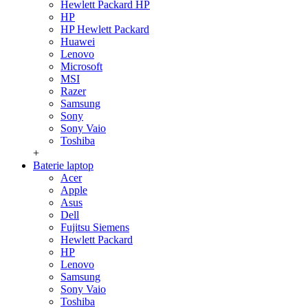
Hewlett Packard HP
HP
HP Hewlett Packard
Huawei
Lenovo
Microsoft
MSI
Razer
Samsung
Sony
Sony Vaio
Toshiba
+
Baterie laptop
Acer
Apple
Asus
Dell
Fujitsu Siemens
Hewlett Packard
HP
Lenovo
Samsung
Sony Vaio
Toshiba