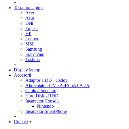
+
Tastatura laptop
Acer
Asus
Dell
Fujitsu
HP
Lenovo
MSI
Samsung
Sony Vaio
Toshiba
+
Display laptop
+
Accesorii
Adaptor HDD - Caddy
Alimentator 12V 3A 4A 5A 6A 7A
Cablu alimentare
Hard Disk - HDD
Incarcator Consola
+
Nintendo
Incarcator SmartPhone
+
Contact
+