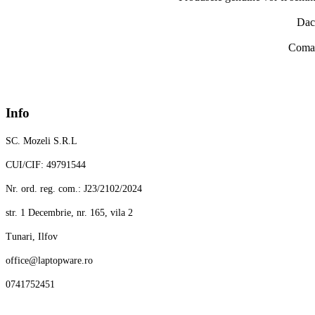
Daca
Comand
Info
SC. Mozeli S.R.L
CUI/CIF: 49791544
Nr. ord. reg. com.: J23/2102/2024
str. 1 Decembrie, nr. 165, vila 2
Tunari, Ilfov
office@laptopware.ro
0741752451