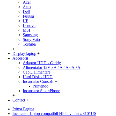
Acer
Asus
Dell
Fujitsu
HP
Lenovo
MSI
Samsung
Sony Vaio
Toshiba
+
Display laptop
+
Accesorii
Adaptor HDD - Caddy
Alimentator 12V 3A 4A 5A 6A 7A
Cablu alimentare
Hard Disk - HDD
Incarcator Consola
+
Nintendo
Incarcator SmartPhone
+
Contact
+
Prima Pagina
Incarcator laptop compatibil HP Pavilion zt3101US