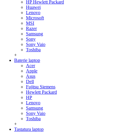
HP Hewlett Packard
Huawei
Lenovo
Microsoft
MSI
Razer
Samsung
Sony
Sony Vaio
Toshiba
+
Baterie laptop
Acer
Apple
Asus
Dell
Fujitsu Siemens
Hewlett Packard
HP
Lenovo
Samsung
Sony Vaio
Toshiba
+
Tastatura laptop