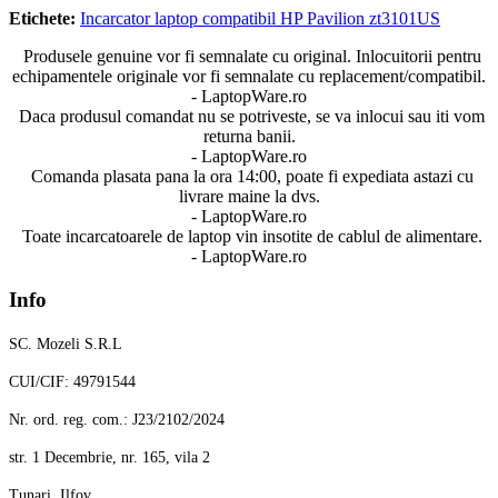
Etichete:
Incarcator laptop compatibil HP Pavilion zt3101US
Produsele genuine vor fi semnalate cu original. Inlocuitorii pentru
echipamentele originale vor fi semnalate cu replacement/compatibil.
- LaptopWare.ro
Daca produsul comandat nu se potriveste, se va inlocui sau iti vom
returna banii.
- LaptopWare.ro
Comanda plasata pana la ora 14:00, poate fi expediata astazi cu
livrare maine la dvs.
- LaptopWare.ro
Toate incarcatoarele de laptop vin insotite de cablul de alimentare.
- LaptopWare.ro
Info
SC. Mozeli S.R.L
CUI/CIF: 49791544
Nr. ord. reg. com.: J23/2102/2024
str. 1 Decembrie, nr. 165, vila 2
Tunari, Ilfov