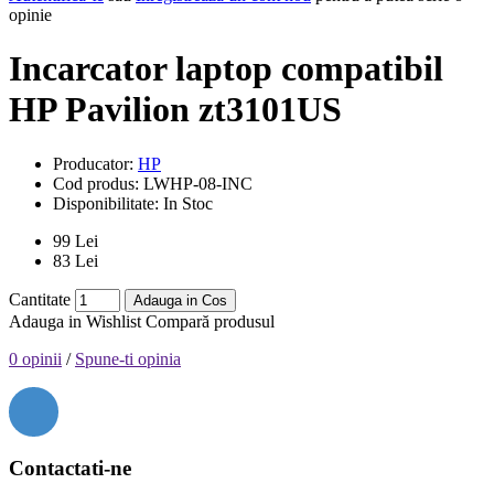
opinie
Incarcator laptop compatibil
HP Pavilion zt3101US
Producator:
HP
Cod produs:
LWHP-08-INC
Disponibilitate:
In Stoc
99 Lei
83 Lei
Cantitate
Adauga in Cos
Adauga in Wishlist
Compară produsul
0 opinii
/
Spune-ti opinia
Contactati-ne