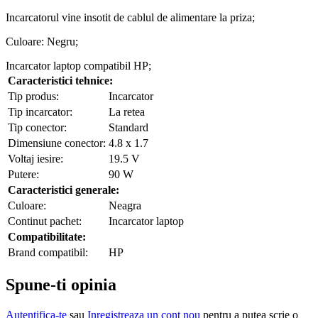
Incarcatorul vine insotit de cablul de alimentare la priza;
Culoare: Negru;
Incarcator laptop compatibil HP;
Caracteristici tehnice:
Tip produs:
Incarcator
Tip incarcator:
La retea
Tip conector:
Standard
Dimensiune conector:
4.8 x 1.7
Voltaj iesire:
19.5 V
Putere:
90 W
Caracteristici generale:
Culoare:
Neagra
Continut pachet:
Incarcator laptop
Compatibilitate:
Brand compatibil:
HP
Spune-ti opinia
Autentifica-te
sau
Inregistreaza un cont nou
pentru a putea scrie o