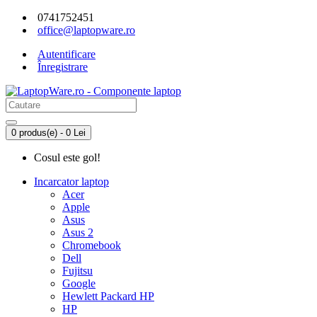
0741752451
office@laptopware.ro
Autentificare
Înregistrare
0 produs(e) - 0 Lei
Cosul este gol!
Incarcator laptop
Acer
Apple
Asus
Asus 2
Chromebook
Dell
Fujitsu
Google
Hewlett Packard HP
HP