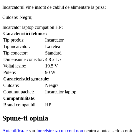
Incarcatorul vine insotit de cablul de alimentare la priza;
Culoare: Negru;
Incarcator laptop compatibil HP;
Caracteristici tehnice:
Tip produs:
Incarcator
Tip incarcator:
La retea
Tip conector:
Standard
Dimensiune conector:
4.8 x 1.7
Voltaj iesire:
19.5 V
Putere:
90 W
Caracteristici generale:
Culoare:
Neagra
Continut pachet:
Incarcator laptop
Compatibilitate:
Brand compatibil:
HP
Spune-ti opinia
Autentifica-te
sau
Inregistreaza un cont nou
pentru a putea scrie o opi