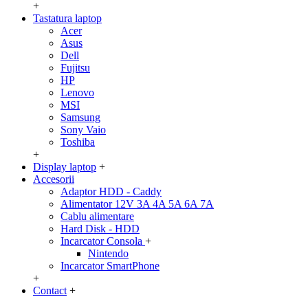
+
Tastatura laptop
Acer
Asus
Dell
Fujitsu
HP
Lenovo
MSI
Samsung
Sony Vaio
Toshiba
+
Display laptop
+
Accesorii
Adaptor HDD - Caddy
Alimentator 12V 3A 4A 5A 6A 7A
Cablu alimentare
Hard Disk - HDD
Incarcator Consola
+
Nintendo
Incarcator SmartPhone
+
Contact
+