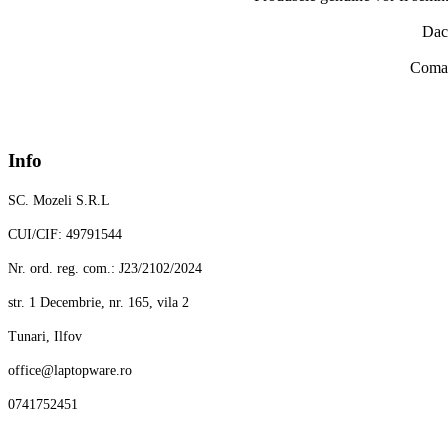
Daca
Comand
Info
SC. Mozeli S.R.L
CUI/CIF: 49791544
Nr. ord. reg. com.: J23/2102/2024
str. 1 Decembrie, nr. 165, vila 2
Tunari, Ilfov
office@laptopware.ro
0741752451