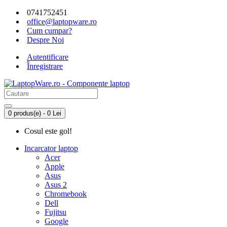
0741752451
office@laptopware.ro
Cum cumpar?
Despre Noi
Autentificare
Înregistrare
0 produs(e) - 0 Lei
Cosul este gol!
Incarcator laptop
Acer
Apple
Asus
Asus 2
Chromebook
Dell
Fujitsu
Google