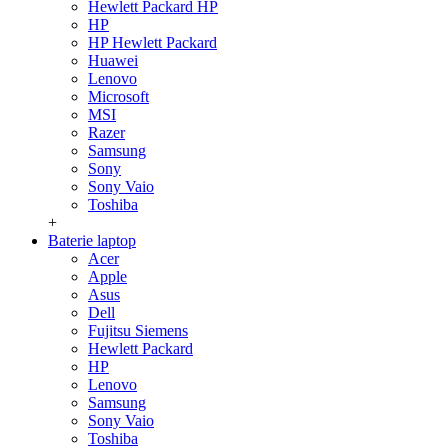
Hewlett Packard HP
HP
HP Hewlett Packard
Huawei
Lenovo
Microsoft
MSI
Razer
Samsung
Sony
Sony Vaio
Toshiba
+
Baterie laptop
Acer
Apple
Asus
Dell
Fujitsu Siemens
Hewlett Packard
HP
Lenovo
Samsung
Sony Vaio
Toshiba