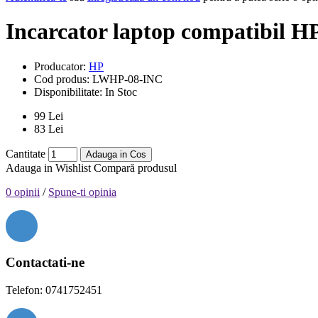
Incarcator laptop compatibil H
Producator:
HP
Cod produs:
LWHP-08-INC
Disponibilitate:
In Stoc
99 Lei
83 Lei
Cantitate
Adauga in Cos
Adauga in Wishlist
Compară produsul
0 opinii
/
Spune-ti opinia
Contactati-ne
Telefon: 0741752451