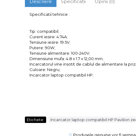
Descriere
Specificatii
Opinii (0)
Specificatii tehnice :
Tip: compatibil;
Curent iesire: 4.74A;
Tensiune iesire: 19.5V;
Putere: 90W;
Tensiune alimentare: 100-240V;
Dimensiune mufa: 4.8 x 1.7 x 12,00 mm;
Incarcatorul vine insotit de cablul de alimentare la priz
Culoare: Negru;
Incarcator laptop compatibil HP;
Etichete:
Incarcator laptop compatibil HP Pavilion z
Produsele genuine vor fi semnal