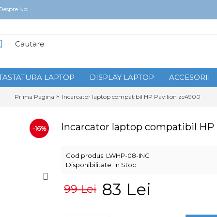
Despre Noi
TASTATURA LAPTOP
DISPLAY LAPTOP
ACCESORII
Prima Pagina
Incarcator laptop compatibil HP Pavilion ze4900
Incarcator laptop compatibil HP
-16%
Cod produs:
LWHP-08-INC
Disponibilitate:
In Stoc
83 Lei
99 Lei