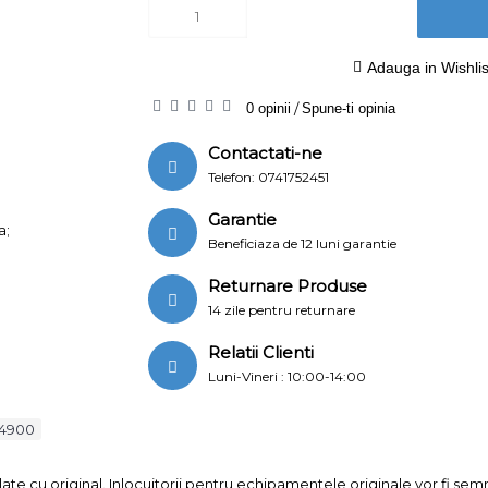
Adauga in Wishlis
0 opinii
/
Spune-ti opinia
Contactati-ne
Telefon: 0741752451
Garantie
a;
Beneficiaza de 12 luni garantie
Returnare Produse
14 zile pentru returnare
Relatii Clienti
Luni-Vineri : 10:00-14:00
e4900
ate cu original. Inlocuitorii pentru echipamentele originale vor fi se