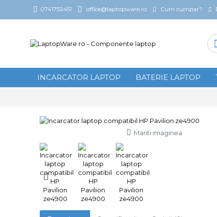
Cum cumpar?
0741752451
office@laptopware.ro
INCARCATOR LAPTOP
BATERIE LAPTOP
Mariti imaginea