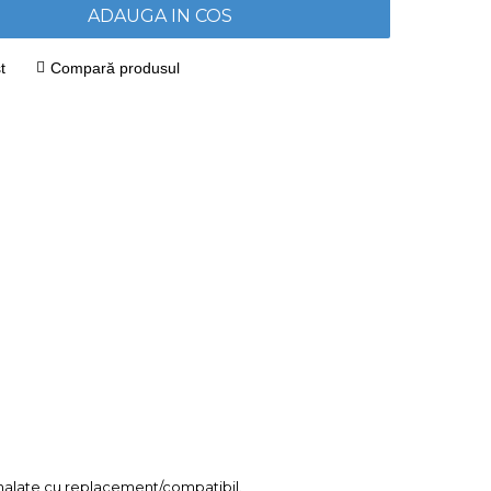
ADAUGA IN COS
t
Compară produsul
mnalate cu replacement/compatibil.