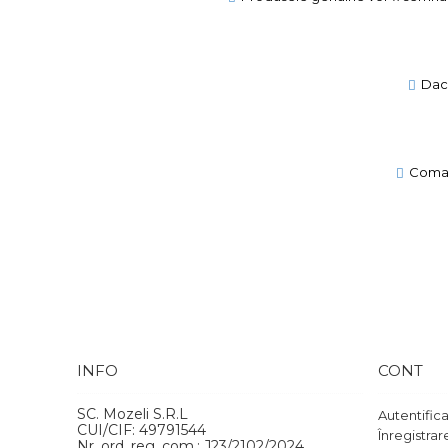
Daca
Comand
INFO
CONT
SC. Mozeli S.R.L
Autentific
CUI/CIF: 49791544
Înregistrar
Nr. ord. reg. com.: J23/2102/2024