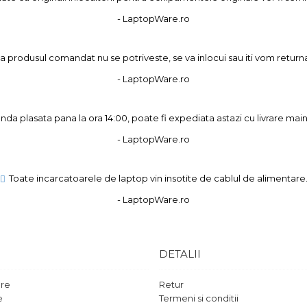
- LaptopWare.ro
 produsul comandat nu se potriveste, se va inlocui sau iti vom returna
- LaptopWare.ro
a plasata pana la ora 14:00, poate fi expediata astazi cu livrare main
- LaptopWare.ro
Toate incarcatoarele de laptop vin insotite de cablul de alimentare
- LaptopWare.ro
DETALII
are
Retur
e
Termeni si conditii