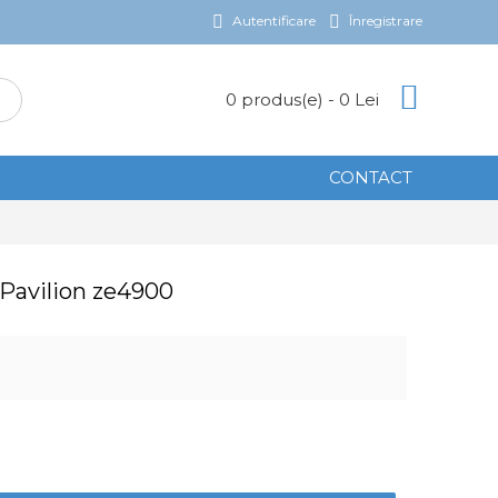
Autentificare
Înregistrare
0 produs(e) - 0 Lei
CONTACT
 Pavilion ze4900