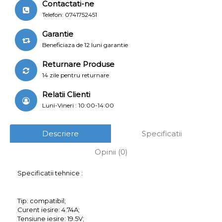
Contactati-ne
Telefon: 0741752451
Garantie
Beneficiaza de 12 luni garantie
Returnare Produse
14 zile pentru returnare
Relatii Clienti
Luni-Vineri : 10:00-14:00
Descriere
Specificatii
Opinii (0)
Specificatii tehnice :
Tip: compatibil;
Curent iesire: 4.74A;
Tensiune iesire: 19.5V;