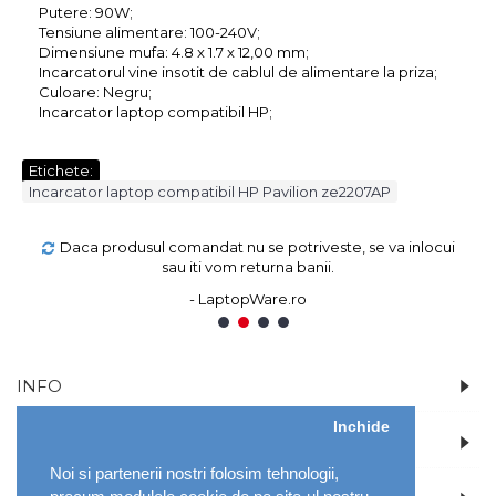
Putere: 90W;
Tensiune alimentare: 100-240V;
Dimensiune mufa: 4.8 x 1.7 x 12,00 mm;
Incarcatorul vine insotit de cablul de alimentare la priza;
Culoare: Negru;
Incarcator laptop compatibil HP;
Etichete:
Incarcator laptop compatibil HP Pavilion ze2207AP
Daca produsul comandat nu se potriveste, se va inlocui
sau iti vom returna banii.
- LaptopWare.ro
1
2
3
4
INFO
Inchide
CONT
Noi si partenerii nostri folosim tehnologii,