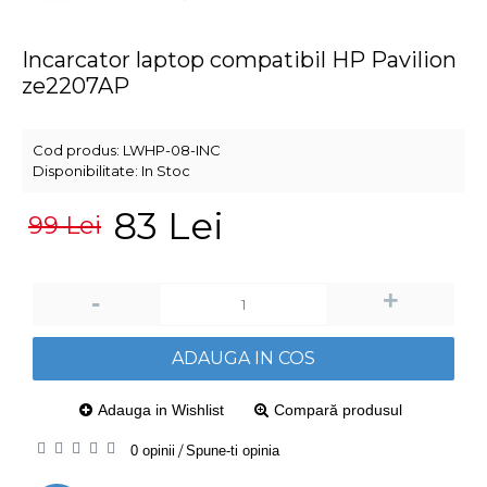
Incarcator laptop compatibil HP Pavilion
ze2207AP
Cod produs:
LWHP-08-INC
Disponibilitate:
In Stoc
83 Lei
99 Lei
+
-
ADAUGA IN COS
Adauga in Wishlist
Compară produsul
0 opinii
/
Spune-ti opinia