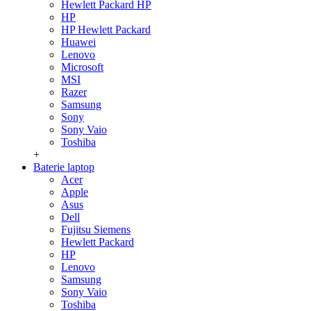
Hewlett Packard HP
HP
HP Hewlett Packard
Huawei
Lenovo
Microsoft
MSI
Razer
Samsung
Sony
Sony Vaio
Toshiba
+
Baterie laptop
Acer
Apple
Asus
Dell
Fujitsu Siemens
Hewlett Packard
HP
Lenovo
Samsung
Sony Vaio
Toshiba