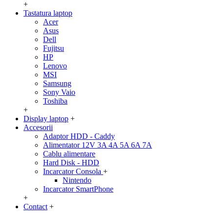
+
Tastatura laptop
Acer
Asus
Dell
Fujitsu
HP
Lenovo
MSI
Samsung
Sony Vaio
Toshiba
+
Display laptop
+
Accesorii
Adaptor HDD - Caddy
Alimentator 12V 3A 4A 5A 6A 7A
Cablu alimentare
Hard Disk - HDD
Incarcator Consola
+
Nintendo
Incarcator SmartPhone
+
Contact
+