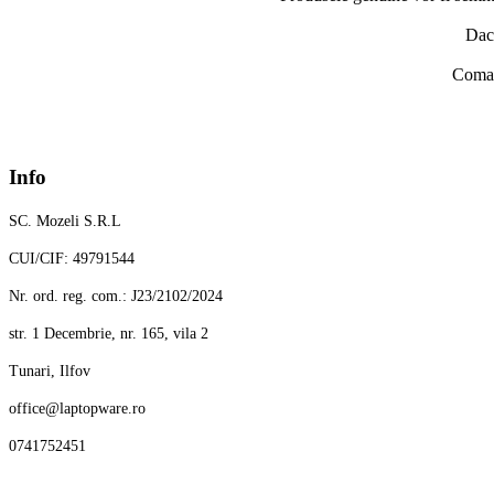
Daca
Comand
Info
SC. Mozeli S.R.L
CUI/CIF: 49791544
Nr. ord. reg. com.: J23/2102/2024
str. 1 Decembrie, nr. 165, vila 2
Tunari, Ilfov
office@laptopware.ro
0741752451