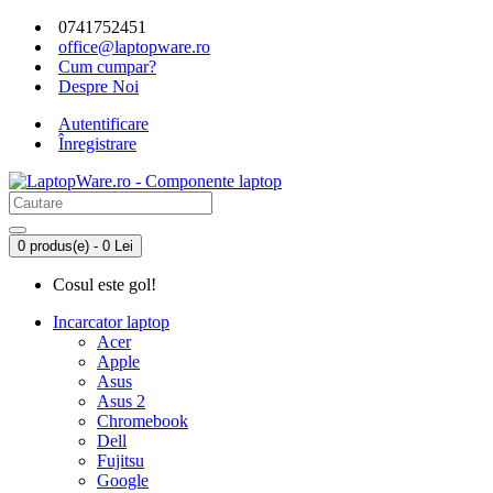
0741752451
office@laptopware.ro
Cum cumpar?
Despre Noi
Autentificare
Înregistrare
0 produs(e) - 0 Lei
Cosul este gol!
Incarcator laptop
Acer
Apple
Asus
Asus 2
Chromebook
Dell
Fujitsu
Google