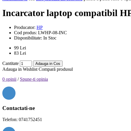
Incarcator laptop compatibil H
Producator:
HP
Cod produs:
LWHP-08-INC
Disponibilitate:
In Stoc
99 Lei
83 Lei
Cantitate
Adauga in Cos
Adauga in Wishlist
Compară produsul
0 opinii
/
Spune-ti opinia
Contactati-ne
Telefon: 0741752451