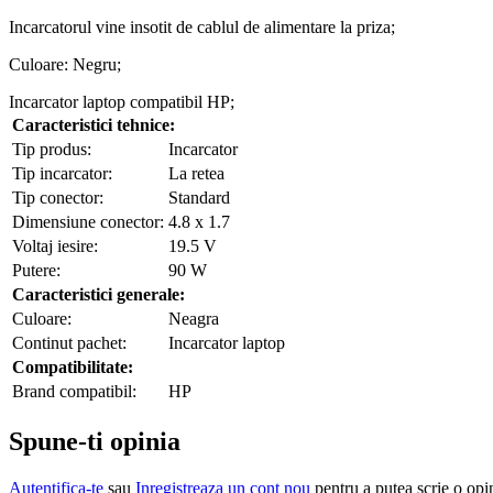
Incarcatorul vine insotit de cablul de alimentare la priza;
Culoare: Negru;
Incarcator laptop compatibil HP;
Caracteristici tehnice:
Tip produs:
Incarcator
Tip incarcator:
La retea
Tip conector:
Standard
Dimensiune conector:
4.8 x 1.7
Voltaj iesire:
19.5 V
Putere:
90 W
Caracteristici generale:
Culoare:
Neagra
Continut pachet:
Incarcator laptop
Compatibilitate:
Brand compatibil:
HP
Spune-ti opinia
Autentifica-te
sau
Inregistreaza un cont nou
pentru a putea scrie o opi