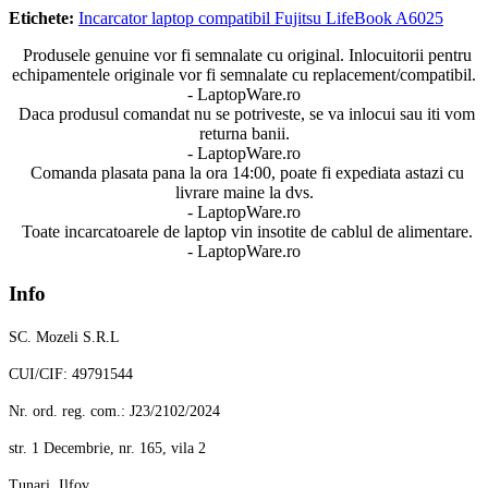
Etichete:
Incarcator laptop compatibil Fujitsu LifeBook A6025
Produsele genuine vor fi semnalate cu original. Inlocuitorii pentru
echipamentele originale vor fi semnalate cu replacement/compatibil.
- LaptopWare.ro
Daca produsul comandat nu se potriveste, se va inlocui sau iti vom
returna banii.
- LaptopWare.ro
Comanda plasata pana la ora 14:00, poate fi expediata astazi cu
livrare maine la dvs.
- LaptopWare.ro
Toate incarcatoarele de laptop vin insotite de cablul de alimentare.
- LaptopWare.ro
Info
SC. Mozeli S.R.L
CUI/CIF: 49791544
Nr. ord. reg. com.: J23/2102/2024
str. 1 Decembrie, nr. 165, vila 2
Tunari, Ilfov