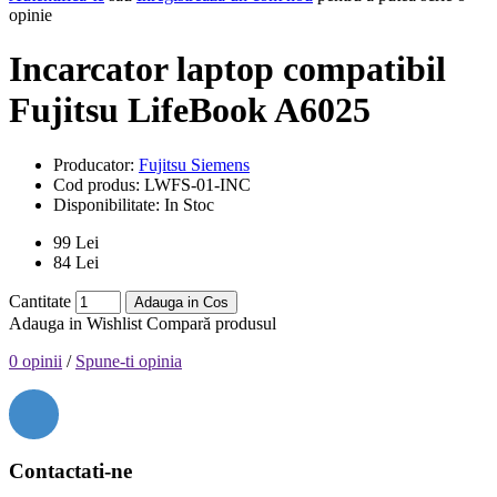
opinie
Incarcator laptop compatibil
Fujitsu LifeBook A6025
Producator:
Fujitsu Siemens
Cod produs:
LWFS-01-INC
Disponibilitate:
In Stoc
99 Lei
84 Lei
Cantitate
Adauga in Cos
Adauga in Wishlist
Compară produsul
0 opinii
/
Spune-ti opinia
Contactati-ne