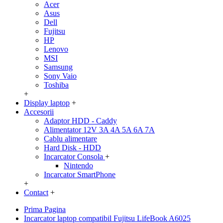
Acer
Asus
Dell
Fujitsu
HP
Lenovo
MSI
Samsung
Sony Vaio
Toshiba
+
Display laptop
+
Accesorii
Adaptor HDD - Caddy
Alimentator 12V 3A 4A 5A 6A 7A
Cablu alimentare
Hard Disk - HDD
Incarcator Consola
+
Nintendo
Incarcator SmartPhone
+
Contact
+
Prima Pagina
Incarcator laptop compatibil Fujitsu LifeBook A6025