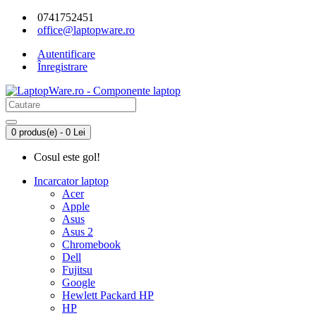
0741752451
office@laptopware.ro
Autentificare
Înregistrare
0 produs(e) - 0 Lei
Cosul este gol!
Incarcator laptop
Acer
Apple
Asus
Asus 2
Chromebook
Dell
Fujitsu
Google
Hewlett Packard HP
HP