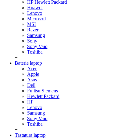
HP Hewlett Packard
Huawei
Lenovo
Microsoft
MSI
Razer
Samsung
Sony
Sony Vaio
Toshiba
+
Baterie laptop
Acer
Apple
Asus
Dell
Fujitsu Siemens
Hewlett Packard
HP
Lenovo
Samsung
Sony Vaio
Toshiba
+
Tastatura laptop