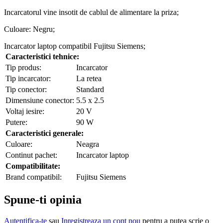
Incarcatorul vine insotit de cablul de alimentare la priza;
Culoare: Negru;
Incarcator laptop compatibil Fujitsu Siemens;
Caracteristici tehnice:
Tip produs:
Incarcator
Tip incarcator:
La retea
Tip conector:
Standard
Dimensiune conector:
5.5 x 2.5
Voltaj iesire:
20 V
Putere:
90 W
Caracteristici generale:
Culoare:
Neagra
Continut pachet:
Incarcator laptop
Compatibilitate:
Brand compatibil:
Fujitsu Siemens
Spune-ti opinia
Autentifica-te
sau
Inregistreaza un cont nou
pentru a putea scrie o