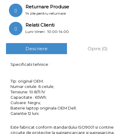
Returnare Produse
14 zile pentru returnare
Relatii Clienti
Luni-Vineri : 10:00-14:00
Descriere
Opinii (0)
Specificatii tehnice :
Tip: original OEM;
Numar celule: 6 celule;
Tensiune: 10.8/11.1V
Capacitate : 65Wh;
Culoare: Negru;
Baterie laptop originala OEM Dell;
Garantie 12 luni.
Este fabricat conform standardului ISO9001 si contine
circuite de protectie la supraincarcare si suprasarcina.