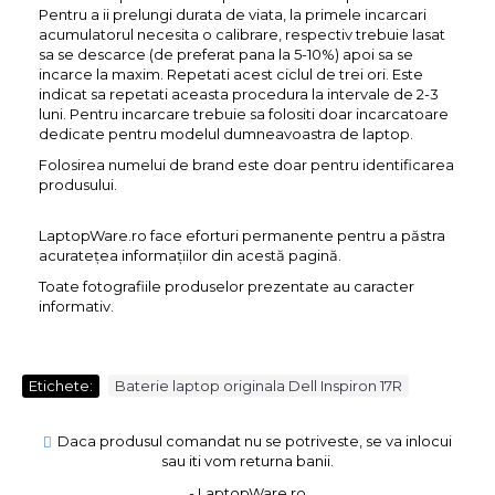
Pentru a ii prelungi durata de viata, la primele incarcari
acumulatorul necesita o calibrare, respectiv trebuie lasat
sa se descarce (de preferat pana la 5-10%) apoi sa se
incarce la maxim. Repetati acest ciclul de trei ori. Este
indicat sa repetati aceasta procedura la intervale de 2-3
luni. Pentru incarcare trebuie sa folositi doar incarcatoare
dedicate pentru modelul dumneavoastra de laptop.
Folosirea numelui de brand este doar pentru identificarea
produsului.
LaptopWare.ro face eforturi permanente pentru a păstra
acurateţea informaţiilor din acestă pagină.
Toate fotografiile produselor prezentate au caracter
informativ.
Etichete:
Baterie laptop originala Dell Inspiron 17R
Daca produsul comandat nu se potriveste, se va inlocui
sau iti vom returna banii.
- LaptopWare.ro