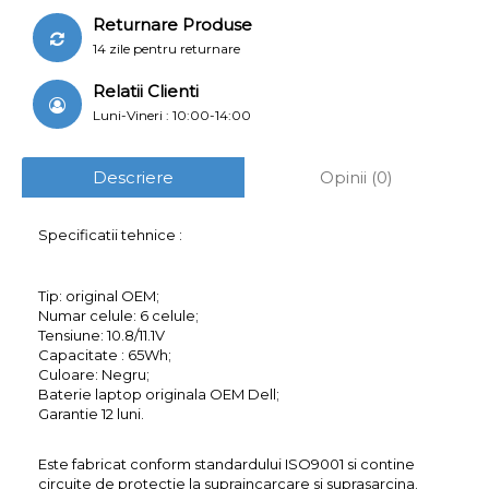
Returnare Produse
14 zile pentru returnare
Relatii Clienti
Luni-Vineri : 10:00-14:00
Descriere
Opinii (0)
Specificatii tehnice :
Tip: original OEM;
Numar celule: 6 celule;
Tensiune: 10.8/11.1V
Capacitate : 65Wh;
Culoare: Negru;
Baterie laptop originala OEM Dell;
Garantie 12 luni.
Este fabricat conform standardului ISO9001 si contine
circuite de protectie la supraincarcare si suprasarcina.