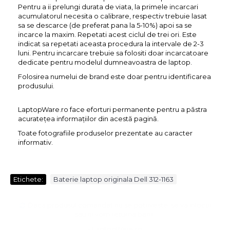
Pentru a ii prelungi durata de viata, la primele incarcari
acumulatorul necesita o calibrare, respectiv trebuie lasat
sa se descarce (de preferat pana la 5-10%) apoi sa se
incarce la maxim. Repetati acest ciclul de trei ori. Este
indicat sa repetati aceasta procedura la intervale de 2-3
luni. Pentru incarcare trebuie sa folositi doar incarcatoare
dedicate pentru modelul dumneavoastra de laptop.
Folosirea numelui de brand este doar pentru identificarea
produsului.
LaptopWare.ro face eforturi permanente pentru a păstra
acurateţea informaţiilor din acestă pagină.
Toate fotografiile produselor prezentate au caracter
informativ.
Etichete:
Baterie laptop originala Dell 312-1163
Daca produsul comandat nu se potriveste, se va inlocui
sau iti vom returna banii.
- LaptopWare.ro