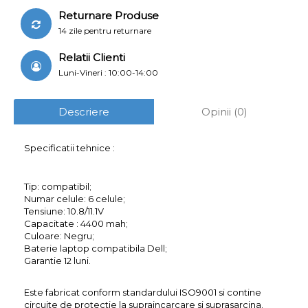
Returnare Produse
14 zile pentru returnare
Relatii Clienti
Luni-Vineri : 10:00-14:00
Descriere
Opinii (0)
Specificatii tehnice :
Tip: compatibil;
Numar celule: 6 celule;
Tensiune: 10.8/11.1V
Capacitate : 4400 mah;
Culoare: Negru;
Baterie laptop compatibila Dell;
Garantie 12 luni.
Este fabricat conform standardului ISO9001 si contine
circuite de protectie la supraincarcare si suprasarcina.