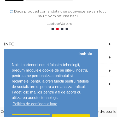
Daca produsul comandat nu se potriveste, se va inlocui
sau iti vom returna banii.
- LaptopWare.ro
1
2
3
4
INFO
Inchide
CONT
Noi si partenerii nostri folosim tehnologii,
precum modulele cookie de pe site-ul nostru,
DETALII
pentru a ne personaliza continutul si
reclamele, pentru a oferi functii pentru retelele
NOUTATI SI PROMOTII SPECIALE
de socializare si pentru a ne analiza traficul.
Faceti clic mai jos pentru a fi de acord cu
utilizarea acestei tehnologii.
Politica de confidentialitate
Copyright © 2026 LaptopWare Distribution / Mozeli - Toate drepturile
sunt rezervate.