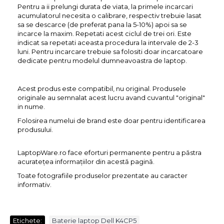
Pentru a ii prelungi durata de viata, la primele incarcari
acumulatorul necesita o calibrare, respectiv trebuie lasat
sa se descarce (de preferat pana la 5-10%) apoi sa se
incarce la maxim. Repetati acest ciclul de trei ori. Este
indicat sa repetati aceasta procedura la intervale de 2-3
luni. Pentru incarcare trebuie sa folositi doar incarcatoare
dedicate pentru modelul dumneavoastra de laptop.
Acest produs este compatibil, nu original. Produsele
originale au semnalat acest lucru avand cuvantul "original"
in nume.
Folosirea numelui de brand este doar pentru identificarea
produsului.
LaptopWare.ro face eforturi permanente pentru a păstra
acurateţea informaţiilor din acestă pagină.
Toate fotografiile produselor prezentate au caracter
informativ.
Etichete:
Baterie laptop Dell K4CP5